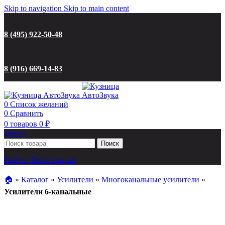
Skip to navigation
Skip to main content
8 (495) 922-50-48
8 (916) 669-14-83
0
Список желаний
0
Сравнить
0
товаров
0
₽
Меню
Поиск
Войти / Регистрация
🏠︎
»
Каталог
»
Усилители
»
Многоканальные усилители
»
Усилители 6-канальные