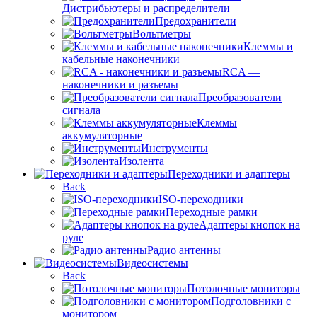
Дистрибьютеры и распределители
Предохранители
Вольтметры
Клеммы и
кабельные наконечники
RCA —
наконечники и разъемы
Преобразователи
сигнала
Клеммы
аккумуляторные
Инструменты
Изолента
Переходники и адаптеры
Back
ISO-переходники
Переходные рамки
Адаптеры кнопок на
руле
Радио антенны
Видеосистемы
Back
Потолочные мониторы
Подголовники с
монитором