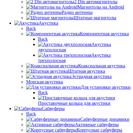
2 Din автомагнитолы
Магнитолы на Android
Радио антенны
Штатные магнитолы
Акустика
Back
Компонентная акустика
Back
Акустика
двухполосная
Акустика
трехполосная
Коаксиальная акустика
Штатная акустика
Эстрадная акустика
Морская акустика
Для установки акустики
Back
Проставочные кольца для акустики
Сабвуферы
Back
Сабвуферные динамики
Активные сабвуферы
Корпусные сабвуферы