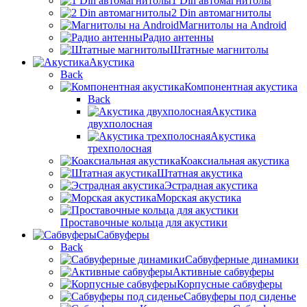
1 Din автомагнитолы
2 Din автомагнитолы
Магнитолы на Android
Радио антенны
Штатные магнитолы
Акустика
Back
Компонентная акустика
Back
Акустика
двухполосная
Акустика
трехполосная
Коаксиальная акустика
Штатная акустика
Эстрадная акустика
Морская акустика
Проставочные кольца для акустики
Сабвуферы
Back
Сабвуферные динамики
Активные сабвуферы
Корпусные сабвуферы
Сабвуферы под сиденье