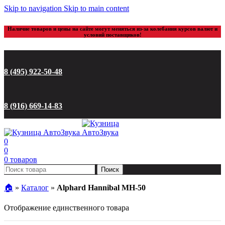
Skip to navigation
Skip to main content
Наличие товаров и цены на сайте могут меняться из-за колебания курсов валют и
условий поставщиков!
8 (495) 922-50-48
8 (916) 669-14-83
0
0
0
товаров
Поиск
🏠︎
»
Каталог
»
Alphard Hannibal MH-50
Отображение единственного товара