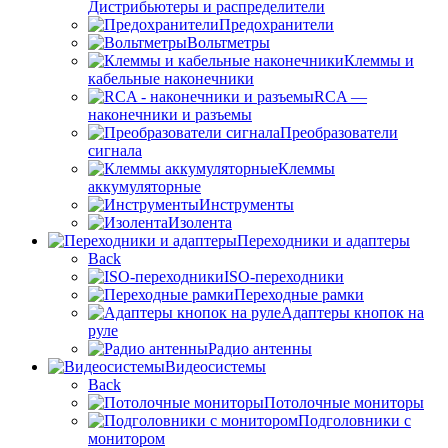
Дистрибьютеры и распределители
Предохранители
Вольтметры
Клеммы и
кабельные наконечники
RCA —
наконечники и разъемы
Преобразователи
сигнала
Клеммы
аккумуляторные
Инструменты
Изолента
Переходники и адаптеры
Back
ISO-переходники
Переходные рамки
Адаптеры кнопок на
руле
Радио антенны
Видеосистемы
Back
Потолочные мониторы
Подголовники с
монитором