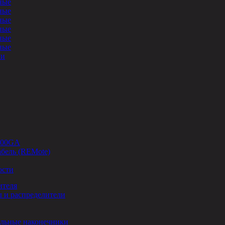
ные
ные
ные
ные
ные
ные
ли
-00GA
бель (REMote)
ости
ителя
 и распределители
льные наконечники