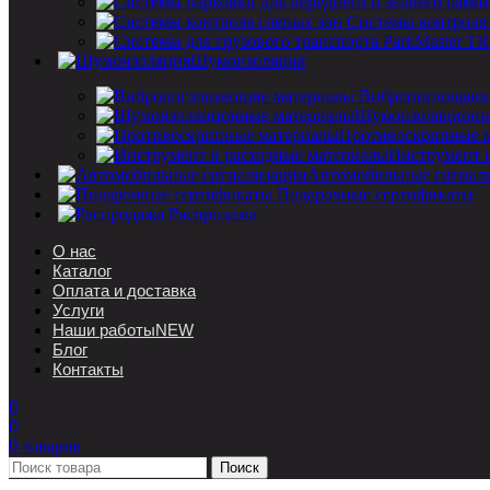
Системы контроля
Шумоизоляция
Вибропоглощающ
Шумоизоляционн
Противоскрипные 
Инструмент 
Автомобильные сигнал
Подарочные сертификаты
Распродажа
О нас
Каталог
Оплата и доставка
Услуги
Наши работы
NEW
Блог
Контакты
0
0
0
товаров
Поиск