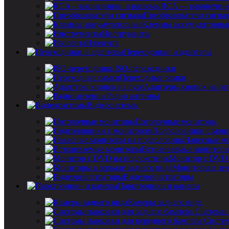
RCA — наконечник
Преобразователи сигна
Клеммы аккумуляторны
Инструменты
Изолента
Переходники и адаптеры
ISO-переходники
Переходные рамки
Адаптеры кнопок на ру
Радио антенны
Видеосистемы
Потолочные мониторы
Подголовники с мон
Навесные мо
Встраиваемые монитор
Монитор с DVD 
Мониторы в зер
Видеорегистраторы
Парктроники и камеры
Камеры заднего вида
Системы 
Систем