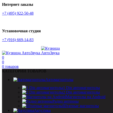
Интернет-заказы
+7 (495) 922-50-48
Установочная студия
+7 (916) 669-14-83
0
0
0
товаров
КАТЕГОРИИ ТОВАРОВ
Автомагнитолы
1 Din автомагнитолы
2 Din автомагнитолы
Магнитолы на Android
Радио антенны
Штатные магнитолы
Акустика