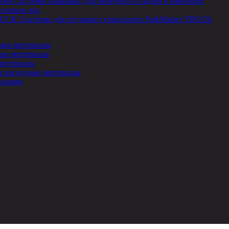
Системы парковки для переднего и заднего бамперов
 слепых зон
Системы для грузового транспорта ParkMaster TRUCK
ие материалы
ые материалы
материалы
и расходные материалы
изации