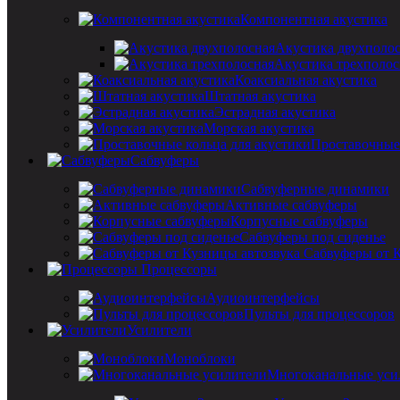
Компонентная акустика
Акустика двухполо
Акустика трехполос
Коаксиальная акустика
Штатная акустика
Эстрадная акустика
Морская акустика
Проставочные 
Сабвуферы
Сабвуферные динамики
Активные сабвуферы
Корпусные сабвуферы
Сабвуферы под сиденье
Сабвуферы от 
Процессоры
Аудиоинтерфейсы
Пульты для процессоров
Усилители
Моноблоки
Многоканальные уси