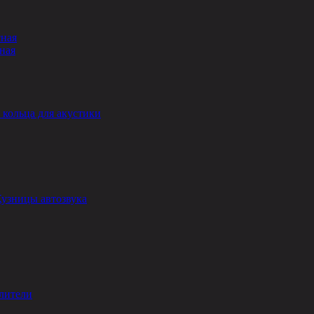
сная
ная
кольца для акустики
Кузницы автозвука
лители