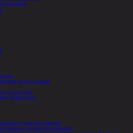
и и разъемы
ла
е
ле
итором
ниторы на подголовник
ы
на подлокотник
кале заднего вида
парковки для заднего бампера
ы парковки для переднего бампера