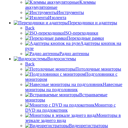
Клеммы
аккумуляторные
Инструменты
Изолента
Переходники и адаптеры
Back
ISO-переходники
Переходные рамки
Адаптеры кнопок на
руле
Радио антенны
Видеосистемы
Back
Потолочные мониторы
Подголовники с
монитором
Навесные
мониторы на подголовник
Встраиваемые
мониторы
Монитор с
DVD на подлокотник
Мониторы в
зеркале заднего вида
Видеорегистраторы