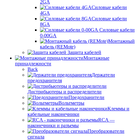
2GA
Силовые кабели
4GA
Силовые кабели
8GA
Силовые кабели
0-00GA
Монтажный
кабель (REMote)
Защита кабелей
Монтажные
принадлежности
Back
Держатели
предохранителя
Дистрибьютеры и распределители
Предохранители
Вольтметры
Клеммы и
кабельные наконечники
RCA —
наконечники и разъемы
Преобразователи
сигнала