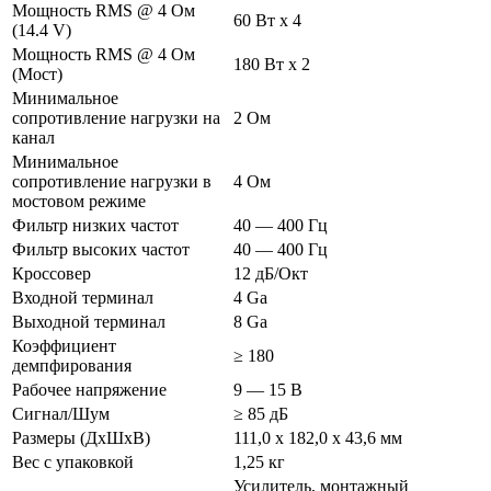
Мощность RMS @ 4 Ом
60 Вт x 4
(14.4 V)
Мощность RMS @ 4 Ом
180 Вт x 2
(Мост)
Минимальное
сопротивление нагрузки на
2 Ом
канал
Минимальное
сопротивление нагрузки в
4 Ом
мостовом режиме
Фильтр низких частот
40 — 400 Гц
Фильтр высоких частот
40 — 400 Гц
Кроссовер
12 дБ/Окт
Входной терминал
4 Ga
Выходной терминал
8 Ga
Коэффициент
≥ 180
демпфирования
Рабочее напряжение
9 — 15 В
Сигнал/Шум
≥ 85 дБ
Размеры (ДxШxВ)
111,0 x 182,0 x 43,6 мм
Вес с упаковкой
1,25 кг
Усилитель, монтажный