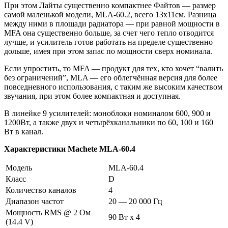
При этом Лайты существенно компактнее Файтов — размер
самой маленькой модели, MLA-60.2, всего 13х11см. Разница
между ними в площади радиатора — при равной мощности в
MFA она существенно больше, за счет чего тепло отводится
лучше, и усилитель готов работать на пределе существенно
дольше, имея при этом запас по мощности сверх номинала.
Если упростить, то MFA — продукт для тех, кто хочет “валить
без ограничений”, MLA — его облегчённая версия для более
повседневного использования, с таким же высоким качеством
звучания, при этом более компактная и доступная.
В линейке 9 усилителей: моноблоки номиналом 600, 900 и
1200Вт, а также двух и четырёхканальники по 60, 100 и 160
Вт в канал.
Характеристики Machete MLA-60.4
Модель
MLA-60.4
Класс
D
Количество каналов
4
Диапазон частот
20 — 20 000 Гц
Мощность RMS @ 2 Ом
90 Вт x 4
(14.4 V)