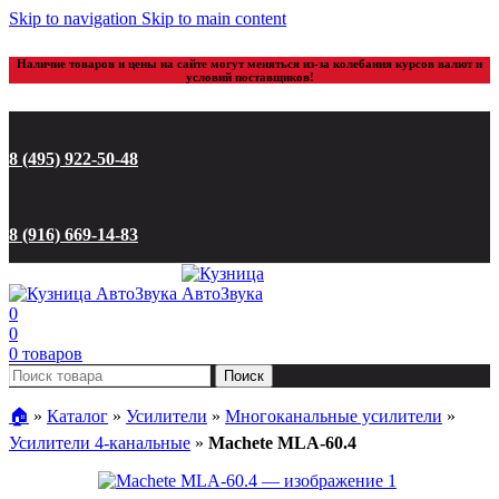
Skip to navigation
Skip to main content
Наличие товаров и цены на сайте могут меняться из-за колебания курсов валют и
условий поставщиков!
8 (495) 922-50-48
8 (916) 669-14-83
0
0
0
товаров
Поиск
🏠︎
»
Каталог
»
Усилители
»
Многоканальные усилители
»
Усилители 4-канальные
»
Machete MLA-60.4