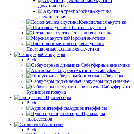
Акустика
двухполосная
Акустика
трехполосная
Коаксиальная акустика
Штатная акустика
Эстрадная акустика
Морская акустика
Проставочные кольца для акустики
Сабвуферы
Back
Сабвуферные динамики
Активные сабвуферы
Корпусные сабвуферы
Сабвуферы под сиденье
Сабвуферы от
Кузницы автозвука
Процессоры
Back
Аудиоинтерфейсы
Пульты для
процессоров
Усилители
Back