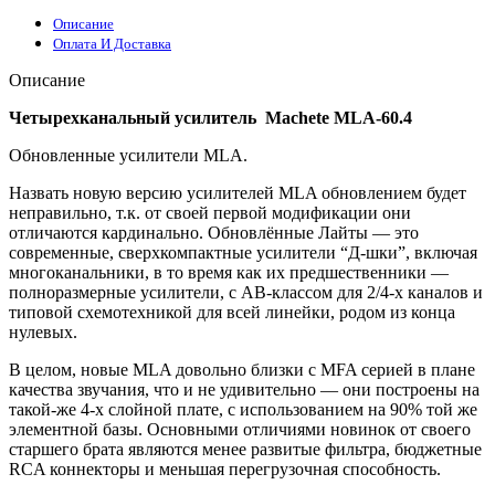
Описание
Оплата И Доставка
Описание
Четырехканальный усилитель Machete MLA-60.4
Обновленные усилители MLA.
Назвать новую версию усилителей MLA обновлением будет
неправильно, т.к. от своей первой модификации они
отличаются кардинально. Обновлённые Лайты — это
современные, сверхкомпактные усилители “Д-шки”, включая
многоканальники, в то время как их предшественники —
полноразмерные усилители, с AB-классом для 2/4-х каналов и
типовой схемотехникой для всей линейки, родом из конца
нулевых.
В целом, новые MLA довольно близки с MFA серией в плане
качества звучания, что и не удивительно — они построены на
такой-же 4-х слойной плате, с использованием на 90% той же
элементной базы. Основными отличиями новинок от своего
старшего брата являются менее развитые фильтра, бюджетные
RCA коннекторы и меньшая перегрузочная способность.