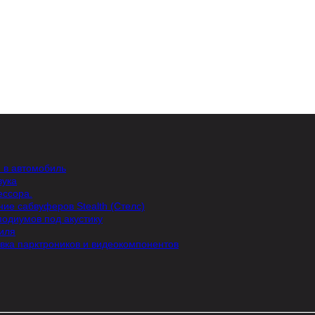
и в автомобиль
вука
ессора.
ние сабвуферов Stealth (Стелс)
подиумов под акустику
иля
вка парктроников и видеокомпонентов