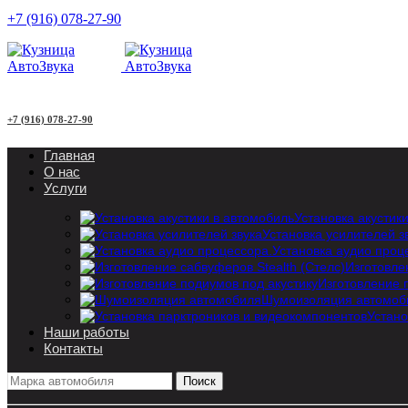
+7 (916) 078-27-90
+7 (916) 078-27-90
Главная
О нас
Услуги
Установка акустик
Установка усилителей з
Установка аудио проц
Изготовле
Изготовление 
Шумоизоляция автомоб
Устано
Наши работы
Контакты
Поиск