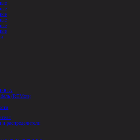
ные
ные
ные
ные
ные
ные
ли
-00GA
бель (REMote)
ости
ителя
 и распределители
льные наконечники