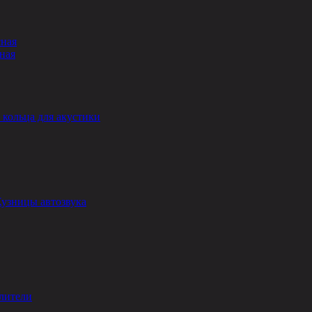
сная
ная
кольца для акустики
Кузницы автозвука
лители