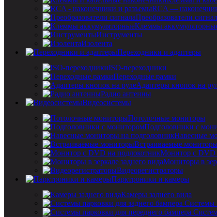
RCA — наконечник
Преобразователи сигна
Клеммы аккумуляторны
Инструменты
Изолента
Переходники и адаптеры
ISO-переходники
Переходные рамки
Адаптеры кнопок на ру
Радио антенны
Видеосистемы
Потолочные мониторы
Подголовники с мон
Навесные мо
Встраиваемые монитор
Монитор с DVD 
Мониторы в зер
Видеорегистраторы
Парктроники и камеры
Камеры заднего вида
Системы 
Систем