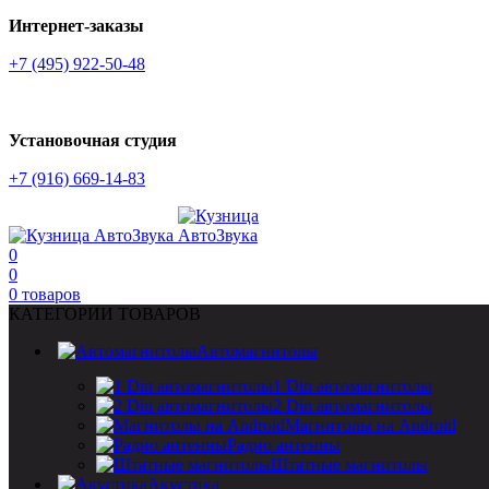
Интернет-заказы
+7 (495) 922-50-48
Установочная студия
+7 (916) 669-14-83
0
0
0
товаров
КАТЕГОРИИ ТОВАРОВ
Автомагнитолы
1 Din автомагнитолы
2 Din автомагнитолы
Магнитолы на Android
Радио антенны
Штатные магнитолы
Акустика