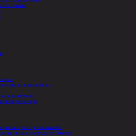
и и разъемы
ла
е
ле
итором
ниторы на подголовник
ы
на подлокотник
кале заднего вида
парковки для заднего бампера
ы парковки для переднего бампера