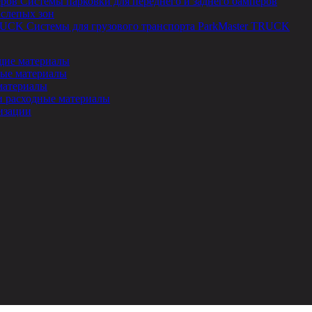
Системы парковки для переднего и заднего бамперов
 слепых зон
Системы для грузового транспорта ParkMaster TRUCK
ие материалы
ые материалы
материалы
и расходные материалы
изации