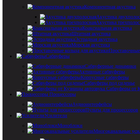
Компонентная акустика
Акустика двухполо
Акустика трехполос
Коаксиальная акустика
Штатная акустика
Эстрадная акустика
Морская акустика
Проставочные 
Сабвуферы
Сабвуферные динамики
Активные сабвуферы
Корпусные сабвуферы
Сабвуферы под сиденье
Сабвуферы от 
Процессоры
Аудиоинтерфейсы
Пульты для процессоров
Усилители
Моноблоки
Многоканальные уси