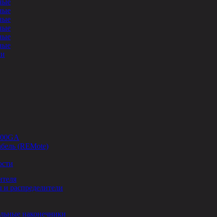
ные
ные
ные
ные
ные
ные
ли
-00GA
бель (REMote)
ости
ителя
 и распределители
льные наконечники