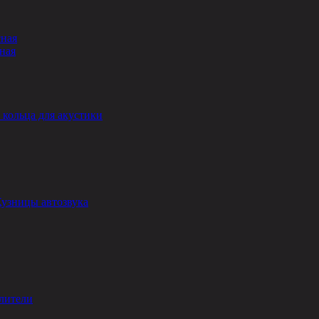
сная
ная
кольца для акустики
Кузницы автозвука
лители