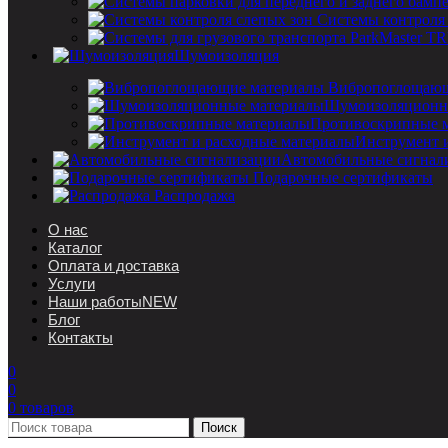
Системы контроля
Шумоизоляция
Вибропоглощающ
Шумоизоляционн
Противоскрипные 
Инструмент 
Автомобильные сигнал
Подарочные сертификаты
Распродажа
О нас
Каталог
Оплата и доставка
Услуги
Наши работы
NEW
Блог
Контакты
0
0
0
товаров
Поиск