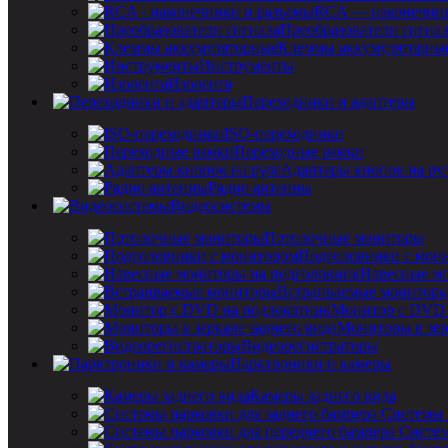
RCA — наконечник
Преобразователи сигна
Клеммы аккумуляторны
Инструменты
Изолента
Переходники и адаптеры
ISO-переходники
Переходные рамки
Адаптеры кнопок на ру
Радио антенны
Видеосистемы
Потолочные мониторы
Подголовники с мон
Навесные мо
Встраиваемые монитор
Монитор с DVD 
Мониторы в зер
Видеорегистраторы
Парктроники и камеры
Камеры заднего вида
Системы 
Систем