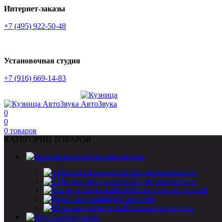
Интернет-заказы
+7 (495) 922-50-48
Установочная студия
+7 (916) 669-14-83
0
0
0
товаров
КАТЕГОРИИ ТОВАРОВ
Автомагнитолы
1 Din автомагнитолы
2 Din автомагнитолы
Магнитолы на Android
Радио антенны
Штатные магнитолы
Акустика