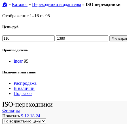
🏠︎
»
Каталог
»
Переходники и адаптеры
»
ISO-переходники
Цены:
Отображение 1–16 из 95
по
возрастанию
Цена, руб.
Минимальная
Максимальная
Фильтра
цена
цена
Производитель
Incar
95
Наличие в магазине
Распродажа
В наличии
Под заказ
ISO-переходники
Фильтры
Показать
9
12
18
24