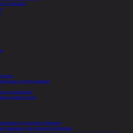
и и разъемы
ла
е
ле
итором
ниторы на подголовник
ы
на подлокотник
кале заднего вида
парковки для заднего бампера
ы парковки для переднего бампера