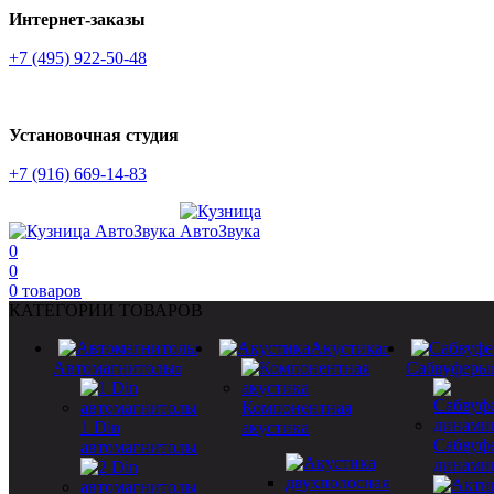
Интернет-заказы
+7 (495) 922-50-48
Установочная студия
+7 (916) 669-14-83
0
0
0
товаров
КАТЕГОРИИ ТОВАРОВ
Акустика
Автомагнитолы
Сабвуферы
Компонентная
1 Din
акустика
Сабвуф
автомагнитолы
динами