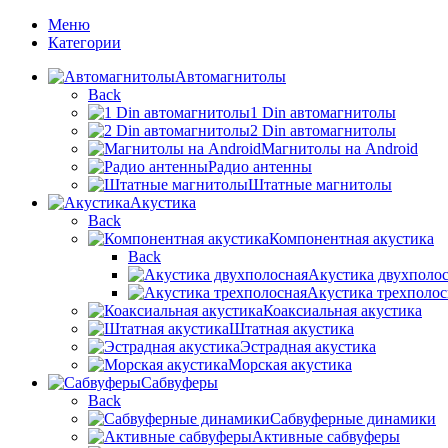
Меню
Категории
Автомагнитолы
Back
1 Din автомагнитолы
2 Din автомагнитолы
Магнитолы на Android
Радио антенны
Штатные магнитолы
Акустика
Back
Компонентная акустика
Back
Акустика двухполо
Акустика трехполос
Коаксиальная акустика
Штатная акустика
Эстрадная акустика
Морская акустика
Сабвуферы
Back
Сабвуферные динамики
Активные сабвуферы