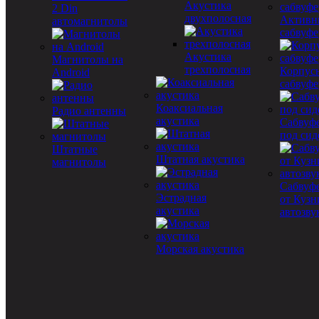
Акустика
2 Din
двухполосная
Активн
автомагнитолы
сабвуф
Акустика
Магнитолы на
трехполосная
Корпус
Android
сабвуф
Коаксиальная
Радио антенны
акустика
Сабвуф
под сид
Штатные
Штатная акустика
магнитолы
Сабвуф
Эстрадная
от Куз
акустика
автозву
Морская акустика