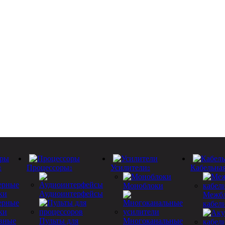
Процессоры
Усилители
Кабельна
Моноблоки
Аудиоинтерфейсы
Межб
ерные
кабел
ки
Пульты для
Многоканальные