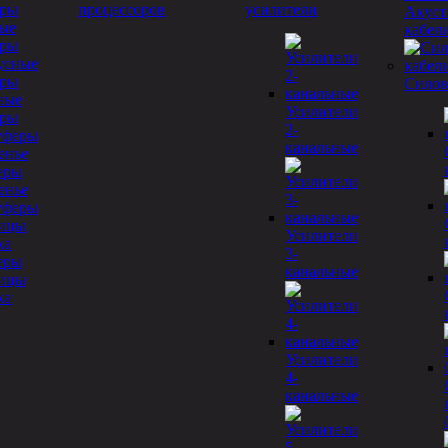
процессоров
усилители
Акуст
ые
кабел
еры
Силов
ные
Усилители
еры
2-
канальные
еры
енье
Усилители
3-
еры
канальные
ницы
ка
Усилители
4-
канальные