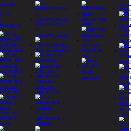
ические
Подг
и
мони
Переходные
Дистрибьютеры
рамки
ые кабели
и
Наве
распределители
мони
подг
Силовые
Адаптеры
кабели 2GA
Предохранители
кнопок на
руле
Встр
Вольтметры
мони
Силовые
кабели 4GA
Радио
антенны
Мони
Клеммы и
подл
Силовые
кабельные
кабели 8GA
наконечники
Мони
зерка
Силовые
RCA —
вида
кабели 0-
наконечники и
00GA
разъемы
Виде