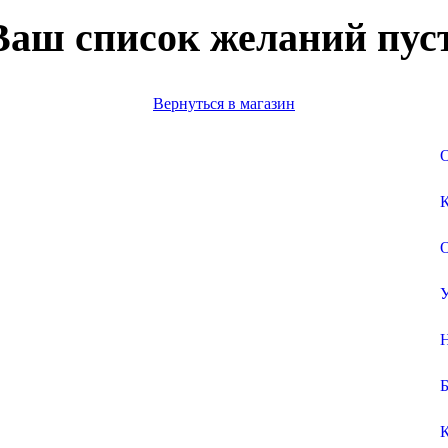
Ваш список желаний пуст
Вернуться в магазин
О
К
О
У
Б