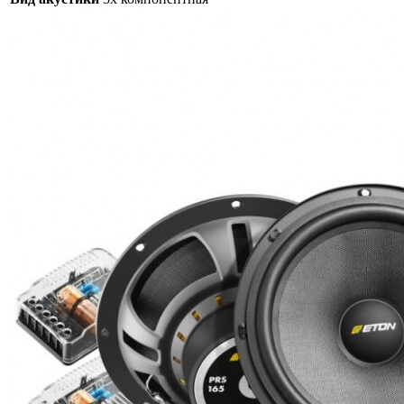
RS-
165.3
G2