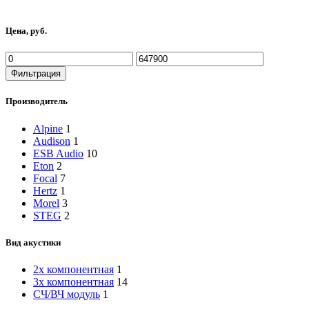
по
возрастанию
Цена, руб.
Минимальная
Максимальная
цена
цена
Фильтрация
Производитель
Alpine
1
Audison
1
ESB Audio
10
Eton
2
Focal
7
Hertz
1
Morel
3
STEG
2
Вид акустики
2х компонентная
1
3х компонентная
14
СЧ/ВЧ модуль
1