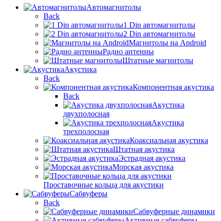
Автомагнитолы
Back
1 Din автомагнитолы
2 Din автомагнитолы
Магнитолы на Android
Радио антенны
Штатные магнитолы
Акустика
Back
Компонентная акустика
Back
Акустика
двухполосная
Акустика
трехполосная
Коаксиальная акустика
Штатная акустика
Эстрадная акустика
Морская акустика
Проставочные кольца для акустики
Сабвуферы
Back
Сабвуферные динамики
Активные сабвуферы