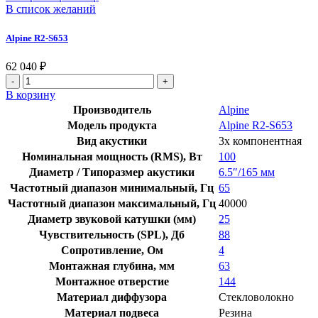
В список желаний
Alpine R2-S653
62 040
₽
Количество
товара
В корзину
Alpine
Производитель
Alpine
R2-
Модель продукта
Alpine R2-S653
S653
Вид акустики
3х компонентная
Номинальная мощность (RMS), Вт
100
Диаметр / Типоразмер акустики
6.5″/165 мм
Частотный диапазон минимальный, Гц
65
Частотный диапазон максимальный, Гц
40000
Диаметр звуковой катушки (мм)
25
Чувствительность (SPL), Дб
88
Сопротивление, Ом
4
Монтажная глубина, мм
63
Монтажное отверстие
144
Материал диффузора
Стекловолокно
Материал подвеса
Резина