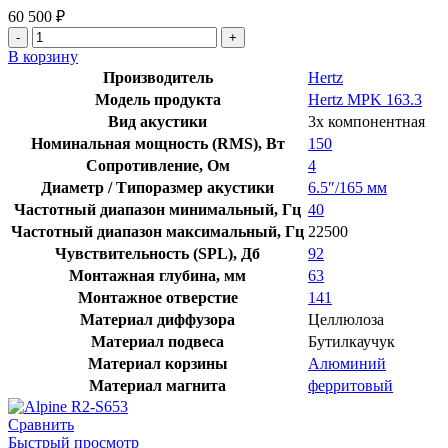
60 500
₽
Количество
товара
В корзину
Hertz
Производитель
Hertz
MPK
Модель продукта
Hertz MPK 163.3
163.3
Вид акустики
3х компонентная
Pro
Номинальная мощность (RMS), Вт
150
Сопротивление, Ом
4
Диаметр / Типоразмер акустики
6.5″/165 мм
Частотный диапазон минимальный, Гц
40
Частотный диапазон максимальный, Гц
22500
Чувствительность (SPL), Дб
92
Монтажная глубина, мм
63
Монтажное отверстие
141
Материал диффузора
Целлюлоза
Материал подвеса
Бутилкаучук
Материал корзины
Алюминий
Материал магнита
ферритовый
Сравнить
Быстрый просмотр