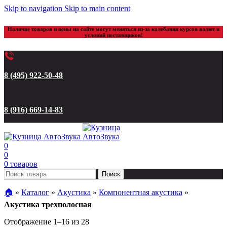
Skip to navigation
Skip to main content
Наличие товаров и цены на сайте могут меняться из-за колебания курсов валют и
условий поставщиков!
8 (495) 922-50-48
8 (916) 669-14-83
0
0
0
товаров
Поиск
🏠︎
»
Каталог
»
Акустика
»
Компонентная акустика
»
Акустика трехполосная
Цены:
Отображение 1–16 из 28