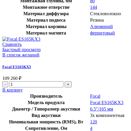
Монтажная глубина, мм
80
Монтажное отверстие
144
Материал диффузора
Стекловолокно
Материал подвеса
Резина
Материал корзины
Алюминий
Материал магнита
ферритовый
Сравнить
Быстрый просмотр
В список желаний
Focal ES165KX3
109 260
₽
Количество
товара
В корзину
Focal
Производитель
Focal
ES165KX3
Модель продукта
Focal ES165KX3
Диаметр / Типоразмер акустики
6.5″/165 мм
Вид акустики
3х компонентная
Номинальная мощность (RMS), Вт
120
Сопротивление, Ом
4