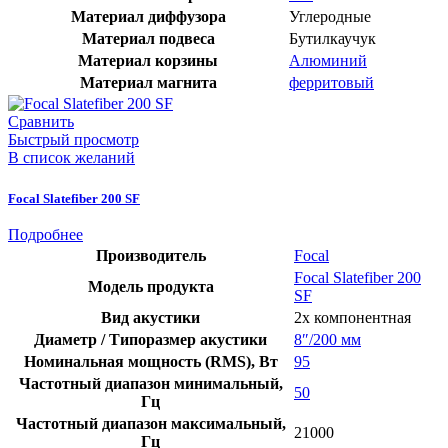
Материал диффузора
Углеродные
Материал подвеса
Бутилкаучук
Материал корзины
Алюминий
Материал магнита
ферритовый
Сравнить
Быстрый просмотр
В список желаний
Focal Slatefiber 200 SF
Подробнее
Производитель
Focal
Focal Slatefiber 200
Модель продукта
SF
Вид акустики
2х компонентная
Диаметр / Типоразмер акустики
8″/200 мм
Номинальная мощность (RMS), Вт
95
Частотный диапазон минимальный,
50
Гц
Частотный диапазон максимальный,
21000
Гц