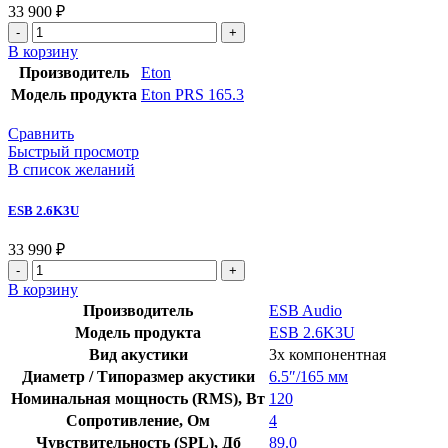
33 900
₽
Количество
товара
В корзину
Eton
Производитель
Eton
PRS
Модель продукта
Eton PRS 165.3
165.3
Сравнить
Быстрый просмотр
В список желаний
ESB 2.6K3U
33 990
₽
Количество
товара
В корзину
ESB
Производитель
ESB Audio
2.6K3U
Модель продукта
ESB 2.6K3U
Вид акустики
3х компонентная
Диаметр / Типоразмер акустики
6.5″/165 мм
Номинальная мощность (RMS), Вт
120
Сопротивление, Ом
4
Чувствительность (SPL), Дб
89.0