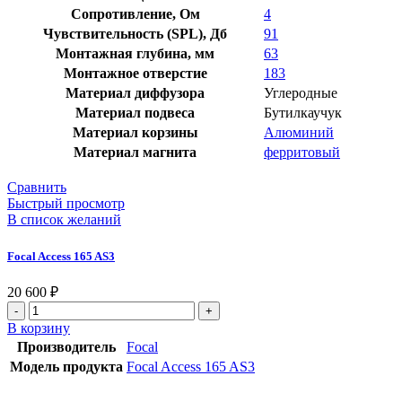
Сопротивление, Ом
4
Чувствительность (SPL), Дб
91
Монтажная глубина, мм
63
Монтажное отверстие
183
Материал диффузора
Углеродные
Материал подвеса
Бутилкаучук
Материал корзины
Алюминий
Материал магнита
ферритовый
Сравнить
Быстрый просмотр
В список желаний
Focal Access 165 AS3
20 600
₽
Количество
товара
В корзину
Focal
Производитель
Focal
Access
Модель продукта
Focal Access 165 AS3
165
AS3