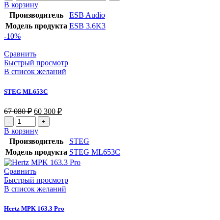
товара
В корзину
ESB
Производитель
ESB Audio
3.6K3
Модель продукта
ESB 3.6K3
-10%
Сравнить
Быстрый просмотр
В список желаний
STEG ML653C
Первоначальная
Текущая
67 080
₽
60 300
₽
цена
цена:
Количество
составляла
60
товара
В корзину
67
300 ₽.
STEG
Производитель
STEG
080 ₽.
ML653C
Модель продукта
STEG ML653C
Сравнить
Быстрый просмотр
В список желаний
Hertz MPK 163.3 Pro