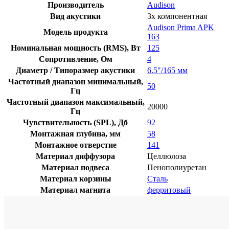
Audison
Производитель
Audison
Prima
Вид акустики
3х компонентная
APK
Audison Prima APK
163
Модель продукта
163
Номинальная мощность (RMS), Вт
125
Сопротивление, Ом
4
Диаметр / Типоразмер акустики
6.5″/165 мм
Частотный диапазон минимальный,
50
Гц
Частотный диапазон максимальный,
20000
Гц
Чувствительность (SPL), Дб
92
Монтажная глубина, мм
58
Монтажное отверстие
141
Материал диффузора
Целлюлоза
Материал подвеса
Пенополиуретан
Материал корзины
Сталь
Материал магнита
ферритовый