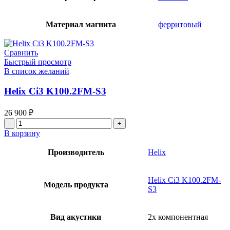
Материал магнита
ферритовый
Сравнить
Быстрый просмотр
В список желаний
Helix Ci3 K100.2FM-S3
26 900
₽
Количество
товара
В корзину
Helix
Ci3
Производитель
Helix
K100.2FM-
S3
Helix Ci3 K100.2FM-
Модель продукта
S3
Вид акустики
2х компонентная