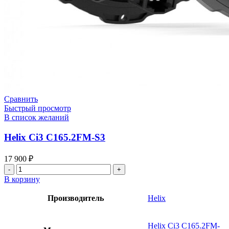
Сравнить
Быстрый просмотр
В список желаний
Helix Ci3 C165.2FM-S3
17 900
₽
Количество
товара
В корзину
Helix
Ci3
Производитель
Helix
C165.2FM-
S3
Helix Ci3 C165.2FM-