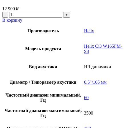
12 900
₽
Количество
товара
В корзину
Helix
Ci3
Производитель
Helix
W165FM-
S2
Helix Ci3 W165FM-
Модель продукта
S3
Вид акустики
НЧ динамики
Диаметр / Типоразмер акустики
6.5"/165 мм
Частотный диапазон минимальный,
60
Гц
Частотный диапазон максимальный,
3500
Гц