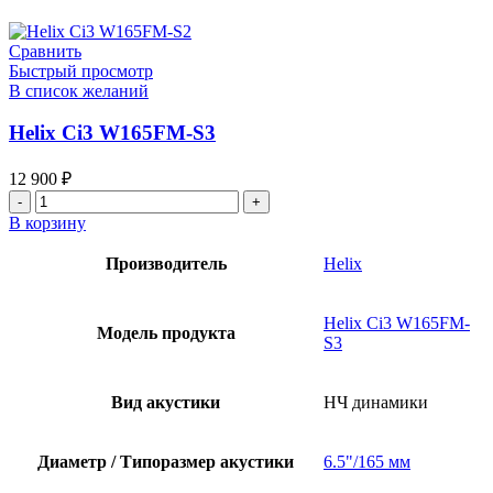
Сравнить
Быстрый просмотр
В список желаний
Helix Ci3 W165FM-S3
12 900
₽
Количество
товара
В корзину
Helix
Ci3
Производитель
Helix
W165FM-
S3
Helix Ci3 W165FM-
Модель продукта
S3
Вид акустики
НЧ динамики
Диаметр / Типоразмер акустики
6.5"/165 мм