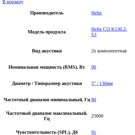
товара
В корзину
Helix
Ci3
Производитель
Helix
K130.2-
S3
Helix Ci3 K130.2-
Модель продукта
S3
Вид акустики
2х компонентная
Номинальная мощность (RMS), Вт
90
Диаметр / Типоразмер акустики
5" / 130мм
Частотный диапазон минимальный, Гц
80
Частотный диапазон максимальный,
25000
Гц
Чувствительность (SPL), Дб
91