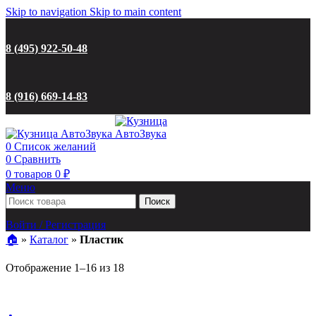
Skip to navigation
Skip to main content
8 (495) 922-50-48
8 (916) 669-14-83
0
Список желаний
0
Сравнить
0
товаров
0
₽
Меню
Поиск
Войти / Регистрация
🏠︎
»
Каталог
»
Пластик
Цены:
Отображение 1–16 из 18
по
возрастанию