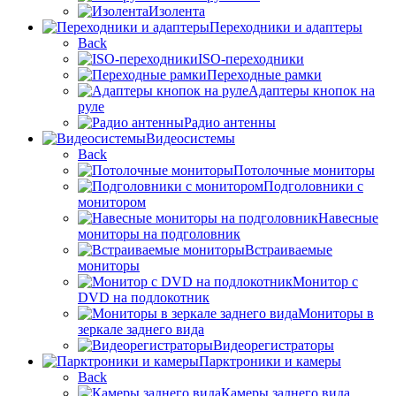
Изолента
Переходники и адаптеры
Back
ISO-переходники
Переходные рамки
Адаптеры кнопок на
руле
Радио антенны
Видеосистемы
Back
Потолочные мониторы
Подголовники с
монитором
Навесные
мониторы на подголовник
Встраиваемые
мониторы
Монитор с
DVD на подлокотник
Мониторы в
зеркале заднего вида
Видеорегистраторы
Парктроники и камеры
Back
Камеры заднего вида