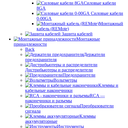
Силовые кабели
8GA
Силовые кабели
0-00GA
Монтажный
кабель (REMote)
Защита кабелей
Монтажные
принадлежности
Back
Держатели
предохранителя
Дистрибьютеры и распределители
Предохранители
Вольтметры
Клеммы и
кабельные наконечники
RCA —
наконечники и разъемы
Преобразователи
сигнала
Клеммы
аккумуляторные
Инструменты