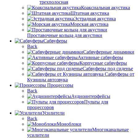
трехполосная
Коаксиальная акустика
Штатная акустика
Эстрадная акустика
Морская акустика
Проставочные кольца для акустики
Сабвуферы
Back
Сабвуферные динамики
Активные сабвуферы
Корпусные сабвуферы
Сабвуферы под сиденье
Сабвуферы от
Кузницы автозвука
Процессоры
Back
Аудиоинтерфейсы
Пульты для
процессоров
Усилители
Back
Моноблоки
Многоканальные
усилители