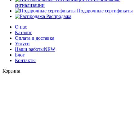
сигнализации
Подарочные сертификаты
Распродажа
О нас
Каталог
Оплата и доставка
Услуги
Наши работы
NEW
Блог
Контакты
Корзина
Закрыть
Войти
Закрыть
У вас еще нет аккаунта?
Создать аккаунт
Мы используем файлы cookie для улучшения вашего опыта на
нашем сайте. Просматривая этот сайт, вы соглашаетесь на
использование нами файлов cookie.
Больше информации
Принять
Меню