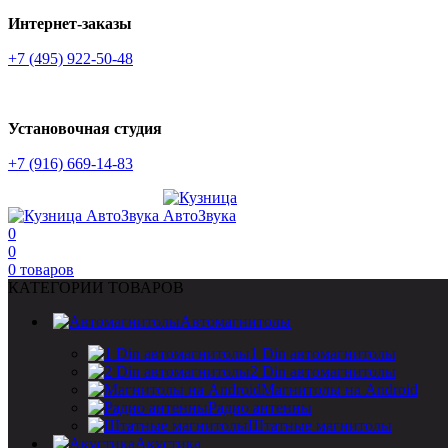
Интернет-заказы
+7 (495) 922-50-48
Установочная студия
+7 (916) 669-14-83
0
0
0
товаров
КАТЕГОРИИ ТОВАРОВ
Автомагнитолы
1 Din автомагнитолы
2 Din автомагнитолы
Магнитолы на Android
Радио антенны
Штатные магнитолы
Акустика