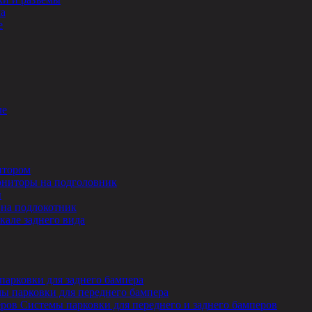
ла
е
ле
итором
ниторы на подголовник
ы
на подлокотник
кале заднего вида
парковки для заднего бампера
ы парковки для переднего бампера
Системы парковки для переднего и заднего бамперов