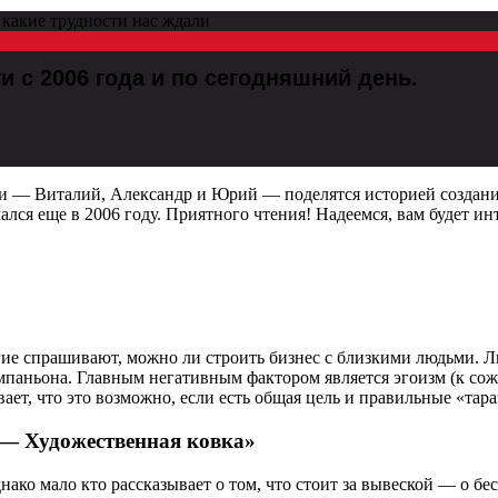
и с 2006 года и по сегодняшний день.
удии — Виталий, Александр и Юрий — поделятся историей созда
лся еще в 2006 году. Приятного чтения! Надеемся, вам будет ин
ие спрашивают, можно ли строить бизнес с близкими людьми. Лич
паньона. Главным негативным фактором является эгоизм (к сож
ает, что это возможно, если есть общая цель и правильные «тара
— Художественная ковка»
ако мало кто рассказывает о том, что стоит за вывеской — о бесс