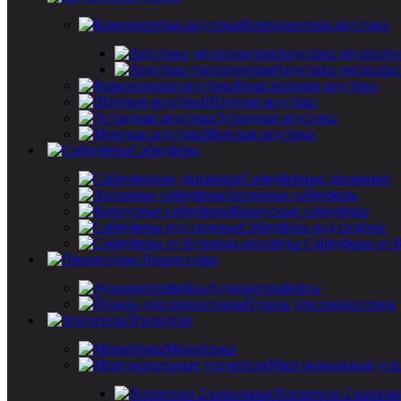
Компонентная акустика
Акустика двухполо
Акустика трехполос
Коаксиальная акустика
Штатная акустика
Эстрадная акустика
Морская акустика
Сабвуферы
Сабвуферные динамики
Активные сабвуферы
Корпусные сабвуферы
Сабвуферы под сиденье
Сабвуферы от 
Процессоры
Аудиоинтерфейсы
Пульты для процессоров
Усилители
Моноблоки
Многоканальные уси
Усилители 2-каналь