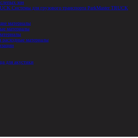
 слепых зон
Системы для грузового транспорта ParkMaster TRUCK
ие материалы
ые материалы
материалы
и расходные материалы
изации
ца для акустики