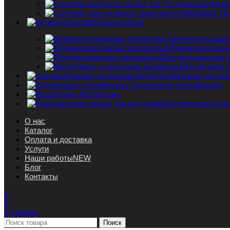
Системы контроля
Шумоизоляция
Вибропоглощающ
Шумоизоляционн
Противоскрипные 
Инструмент 
Автомобильные сигнал
Подарочные сертификаты
Распродажа
Проставочные коль
О нас
Каталог
Оплата и доставка
Услуги
Наши работы
NEW
Блог
Контакты
0
0
0
товаров
Поиск