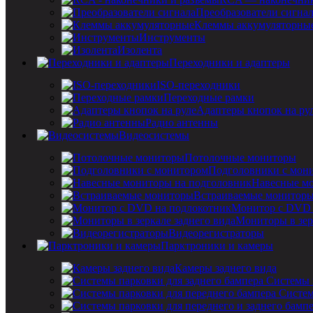
Преобразователи сигна
Клеммы аккумуляторны
Инструменты
Изолента
Переходники и адаптеры
ISO-переходники
Переходные рамки
Адаптеры кнопок на ру
Радио антенны
Видеосистемы
Потолочные мониторы
Подголовники с мон
Навесные мо
Встраиваемые монитор
Монитор с DVD 
Мониторы в зер
Видеорегистраторы
Парктроники и камеры
Камеры заднего вида
Системы 
Систем