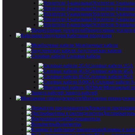
Усилители 3-каналь
Усилители 4-каналь
Усилители 5-каналь
Усилители 6-каналь
Усилители 8-каналь
Процессорные усилите
Кабельная продукция
Межблочные кабели
Акустические кабели
Силовые кабели
Силовые кабели 2GA
Силовые кабели 4GA
Силовые кабели 8GA
Силовые кабели 0
Монтажный ка
Защита кабелей
Монтажные принадлежн
Держатели предохран
Дистрибьютеры
Предохранители
Вольтметры
Клеммы и кабе
RCA — наконечник