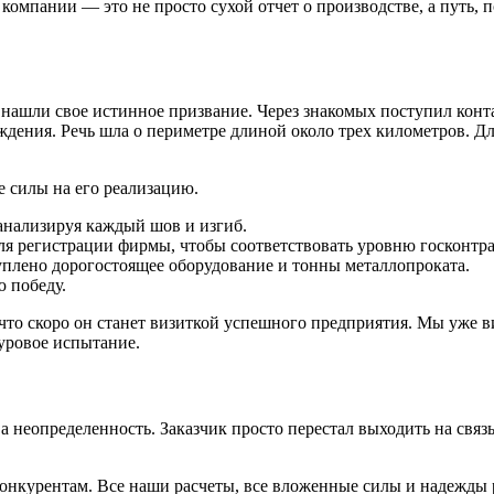
компании — это не просто сухой отчет о производстве, а путь, 
ы нашли свое истинное призвание. Через знакомых поступил конт
ждения. Речь шла о периметре длиной около трех километров. Д
 силы на его реализацию.
анализируя каждый шов и изгиб.
я регистрации фирмы, чтобы соответствовать уровню госконтра
уплено дорогостоящее оборудование и тонны металлопроката.
 победу.
 что скоро он станет визиткой успешного предприятия. Мы уже в
суровое испытание.
 а неопределенность. Заказчик просто перестал выходить на связ
к конкурентам. Все наши расчеты, все вложенные силы и надежды