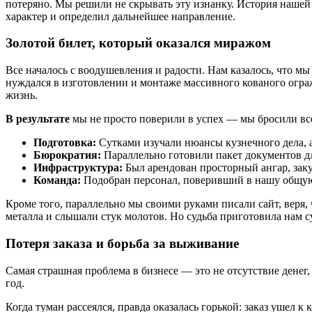
потеряно. Мы решили не скрывать эту изнанку. История нашей 
характер и определил дальнейшее направление.
Золотой билет, который оказался миражом
Все началось с воодушевления и радости. Нам казалось, что м
нуждался в изготовлении и монтаже массивного кованого огра
жизнь.
В результате
мы не просто поверили в успех — мы бросили все
Подготовка:
Сутками изучали нюансы кузнечного дела, 
Бюрократия:
Параллельно готовили пакет документов дл
Инфраструктура:
Был арендован просторный ангар, зак
Команда:
Подобран персонал, поверивший в нашу общую
Кроме того, параллельно мы своими руками писали сайт, веря,
металла и слышали стук молотов. Но судьба приготовила нам 
Потеря заказа и борьба за выживание
Самая страшная проблема в бизнесе — это не отсутствие денег,
год.
Когда туман рассеялся, правда оказалась горькой: заказ ушел 