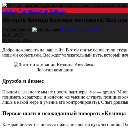
Статьи
,
Документация
,
Новости
История бренда Кузница автозвука. Все шаг
Опубликовано
Кузница АвтоЗвука
16.03.2026
Вкл 16.03.2026
Добро пожаловать на наш сайт! В этой статье основатели ст
новыми событиями. Вас ждет увлекательный путь, который нача
Логотип компании
Дружба и бизнес
Начнем с главного: мы не просто партнеры, мы — друзья. Мног
понимать характеры и конечно же умение слушать позицию ком
лишь в какой мере и умение его контролировать). Опыт доказыв
Первые шаги и неожиданный поворот: «Кузница 
Каждый бизнес начинается с желания достигнуть чего-либо. Одн