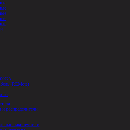
ные
ные
ные
ные
ные
ли
-00GA
бель (REMote)
ости
ителя
 и распределители
льные наконечники
и и разъемы