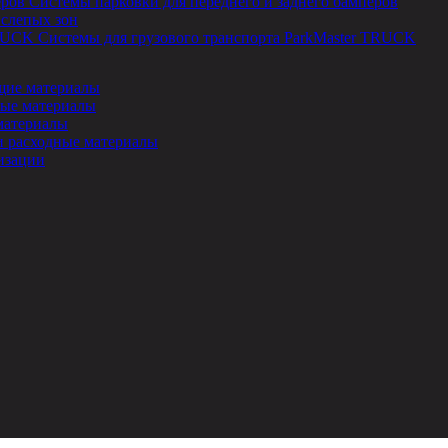
Системы парковки для переднего и заднего бамперов
 слепых зон
Системы для грузового транспорта ParkMaster TRUCK
ие материалы
ые материалы
материалы
и расходные материалы
изации