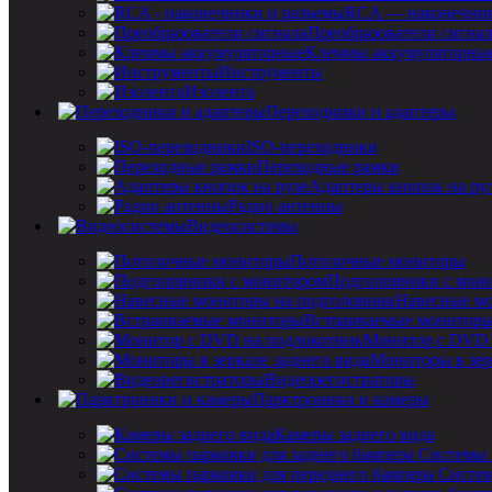
RCA — наконечник
Преобразователи сигна
Клеммы аккумуляторны
Инструменты
Изолента
Переходники и адаптеры
ISO-переходники
Переходные рамки
Адаптеры кнопок на ру
Радио антенны
Видеосистемы
Потолочные мониторы
Подголовники с мон
Навесные мо
Встраиваемые монитор
Монитор с DVD 
Мониторы в зер
Видеорегистраторы
Парктроники и камеры
Камеры заднего вида
Системы 
Систем