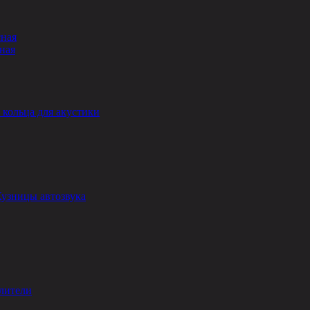
сная
ная
кольца для акустики
Кузницы автозвука
лители