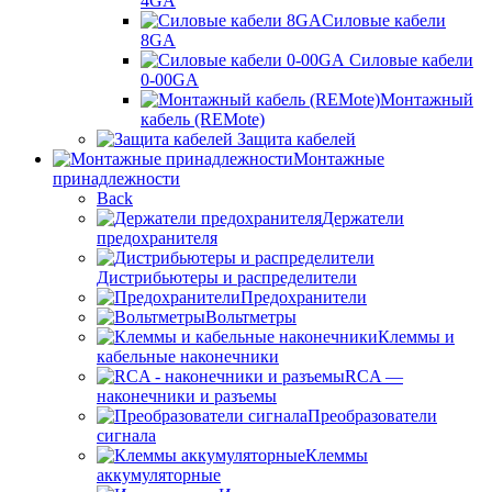
4GA
Силовые кабели
8GA
Силовые кабели
0-00GA
Монтажный
кабель (REMote)
Защита кабелей
Монтажные
принадлежности
Back
Держатели
предохранителя
Дистрибьютеры и распределители
Предохранители
Вольтметры
Клеммы и
кабельные наконечники
RCA —
наконечники и разъемы
Преобразователи
сигнала
Клеммы
аккумуляторные