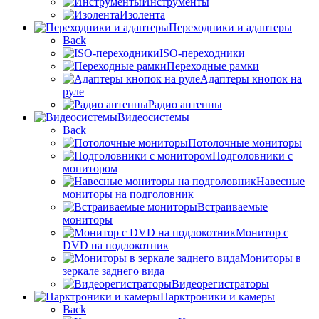
Инструменты
Изолента
Переходники и адаптеры
Back
ISO-переходники
Переходные рамки
Адаптеры кнопок на
руле
Радио антенны
Видеосистемы
Back
Потолочные мониторы
Подголовники с
монитором
Навесные
мониторы на подголовник
Встраиваемые
мониторы
Монитор с
DVD на подлокотник
Мониторы в
зеркале заднего вида
Видеорегистраторы
Парктроники и камеры
Back