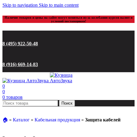
Skip to navigation
Skip to main content
Наличие товаров и цены на сайте могут меняться из-за колебания курсов валют и
условий поставщиков!
8 (495) 922-50-48
8 (916) 669-14-83
0
0
0
товаров
Поиск
🏠︎
»
Каталог
»
Кабельная продукция
»
Защита кабелей