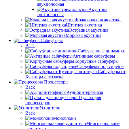
двухполосная
Акустика
трехполосная
Коаксиальная акустика
Штатная акустика
Эстрадная акустика
Морская акустика
Сабвуферы
Back
Сабвуферные динамики
Активные сабвуферы
Корпусные сабвуферы
Сабвуферы под сиденье
Сабвуферы от
Кузницы автозвука
Процессоры
Back
Аудиоинтерфейсы
Пульты для
процессоров
Усилители
Back
Моноблоки
Многоканальные
усилители