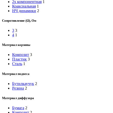
2х компонентная
1
Коаксиальная
1
НЧ динамики
2
Сопротивление (Ω), Ом
3
3
4
1
Материал корзины
Композит
3
Пластик
3
Сталь
1
Материал подвеса
Бутилкаучук
2
Резина
2
Материал диффузора
Бумага
2
Композит
2