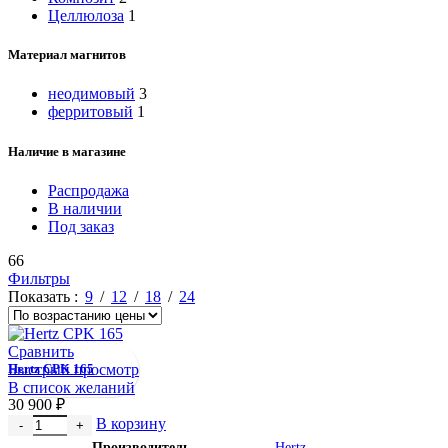
Целлюлоза
1
Материал магнитов
неодимовый
3
ферритовый
1
Наличие в магазине
Распродажа
В наличии
Под заказ
66
Фильтры
Показать
9
12
18
24
Сравнить
Быстрый просмотр
Hertz CPK 165
В список желаний
30 900
₽
Количество товара Hertz CPK 165
В корзину
Производитель
Hertz