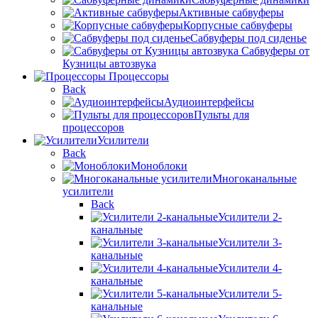
Активные сабвуферы
Корпусные сабвуферы
Сабвуферы под сиденье
Сабвуферы от
Кузницы автозвука
Процессоры
Back
Аудиоинтерфейсы
Пульты для
процессоров
Усилители
Back
Моноблоки
Многоканальные
усилители
Back
Усилители 2-
канальные
Усилители 3-
канальные
Усилители 4-
канальные
Усилители 5-
канальные