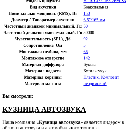
Модель продукта
Helix Ci7 C165.2FM-S3
Вид акустики
Коаксиальная
Номинальная мощность (RMS), Вт
150
Диаметр / Типоразмер акустики
6.5″/165 мм
Частотный диапазон минимальный, Гц
50
Частотный диапазон максимальный, Гц
30000
Чувствительность (SPL), Дб
92
Сопротивление, Ом
3
Монтажная глубина, мм
66
Монтажное отверстие
142
Материал диффузора
Бумага
Материал подвеса
Бутилкаучук
Материал корзины
Пластик
,
Композит
Материал магнита
неодимовый
Вы смотрели:
КУЗНИЦА АВТОЗВУКА
Наша компания
«Кузница автозвука»
является лидером в
области автозвука и автомобильного тюнинга