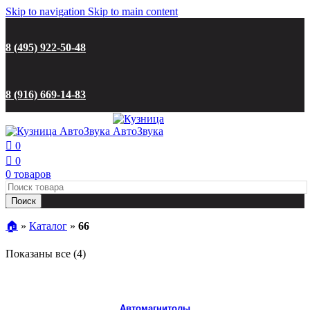
Skip to navigation
Skip to main content
Наличие товаров и цены на сайте могут меняться из-за колебания курсов валют и
условий поставщиков!
8 (495) 922-50-48
8 (916) 669-14-83
0
0
0
товаров
Поиск
🏠︎
»
Каталог
»
66
Цены:
Показаны все (4)
по
возрастанию
Автомагнитолы