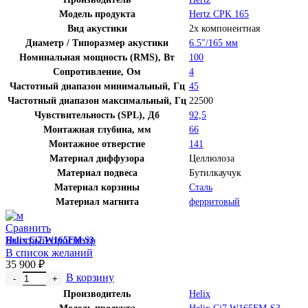
Модель продукта
Hertz CPK 165
Вид акустики
2х компонентная
Диаметр / Типоразмер акустики
6.5″/165 мм
Номинальная мощность (RMS), Вт
100
Сопротивление, Ом
4
Частотный диапазон минимальный, Гц
45
Частотный диапазон максимальный, Гц
22500
Чувствительность (SPL), Дб
92,5
Монтажная глубина, мм
66
Монтажное отверстие
141
Материал диффузора
Целлюлоза
Материал подвеса
Бутилкаучук
Материал корзины
Сталь
Материал магнита
ферритовый
Сравнить
Быстрый просмотр
Helix Ci7 W165FM-S3
В список желаний
35 900
₽
Количество товара Helix Ci7 W165FM-S3
В корзину
Производитель
Helix
Модель продукта
Helix Ci7 W165FM-S3