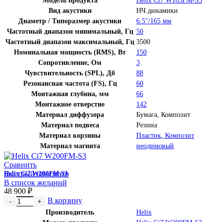
Вид акустики
НЧ динамики
Диаметр / Типоразмер акустики
6.5″/165 мм
Частотный диапазон минимальный, Гц
50
Частотный диапазон максимальный, Гц
3500
Номинальная мощность (RMS), Вт
150
Сопротивление, Ом
3
Чувствительность (SPL), Дб
88
Резонансная частота (FS), Гц
60
Монтажная глубина, мм
66
Монтажное отверстие
142
Материал диффузора
Бумага
,
Композит
Материал подвеса
Резина
Материал корзины
Пластик
,
Композит
Материал магнита
неодимовый
Сравнить
Быстрый просмотр
Helix Ci7 W200FM-S3
В список желаний
48 900
₽
Количество товара Helix Ci7 W200FM-S3
В корзину
Производитель
Helix