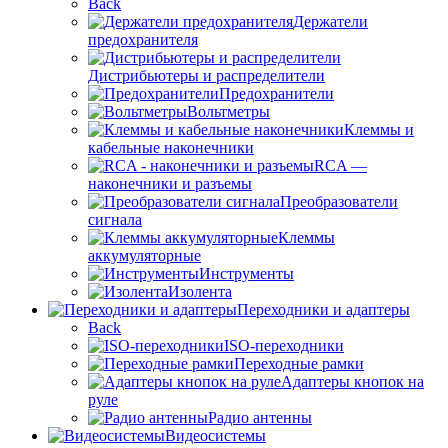
Back
Держатели
предохранителя
Дистрибьютеры и распределители
Предохранители
Вольтметры
Клеммы и
кабельные наконечники
RCA —
наконечники и разъемы
Преобразователи
сигнала
Клеммы
аккумуляторные
Инструменты
Изолента
Переходники и адаптеры
Back
ISO-переходники
Переходные рамки
Адаптеры кнопок на
руле
Радио антенны
Видеосистемы