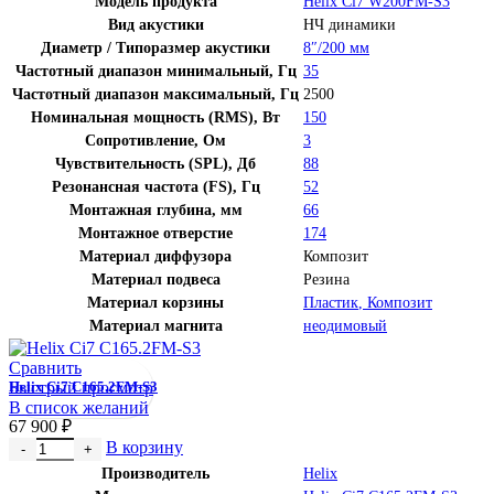
Модель продукта
Helix Ci7 W200FM-S3
Вид акустики
НЧ динамики
Диаметр / Типоразмер акустики
8″/200 мм
Частотный диапазон минимальный, Гц
35
Частотный диапазон максимальный, Гц
2500
Номинальная мощность (RMS), Вт
150
Сопротивление, Ом
3
Чувствительность (SPL), Дб
88
Резонансная частота (FS), Гц
52
Монтажная глубина, мм
66
Монтажное отверстие
174
Материал диффузора
Композит
Материал подвеса
Резина
Материал корзины
Пластик
,
Композит
Материал магнита
неодимовый
Сравнить
Быстрый просмотр
Helix Ci7 C165.2FM-S3
В список желаний
67 900
₽
Количество товара Helix Ci7 C165.2FM-S3
В корзину
Производитель
Helix