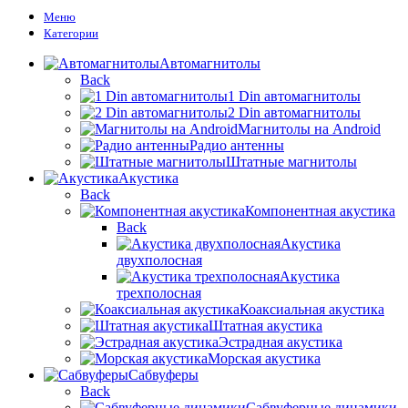
Меню
Категории
Автомагнитолы
Back
1 Din автомагнитолы
2 Din автомагнитолы
Магнитолы на Android
Радио антенны
Штатные магнитолы
Акустика
Back
Компонентная акустика
Back
Акустика
двухполосная
Акустика
трехполосная
Коаксиальная акустика
Штатная акустика
Эстрадная акустика
Морская акустика
Сабвуферы
Back
Сабвуферные динамики