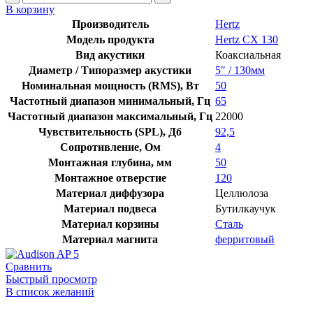
товара
В корзину
Hertz
Производитель
Hertz
CX
Модель продукта
Hertz CX 130
130
Вид акустики
Коаксиальная
Диаметр / Типоразмер акустики
5″ / 130мм
Номинальная мощность (RMS), Вт
50
Частотный диапазон минимальный, Гц
65
Частотный диапазон максимальный, Гц
22000
Чувствительность (SPL), Дб
92,5
Сопротивление, Ом
4
Монтажная глубина, мм
50
Монтажное отверстие
120
Материал диффузора
Целлюлоза
Материал подвеса
Бутилкаучук
Материал корзины
Сталь
Материал магнита
ферритовый
Сравнить
Быстрый просмотр
В список желаний