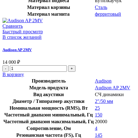
Материал подвеса
Бутилкаучук
Материал корзины
Сталь
Материал магнита
ферритовый
Сравнить
Быстрый просмотр
В список желаний
Audison AP 2MV
14 000
₽
Количество
товара
В корзину
Audison
Производитель
Audison
AP
Модель продукта
Audison AP 2MV
2MV
Вид акустики
СЧ динамики
Диаметр / Типоразмер акустики
2″/50 мм
Номинальная мощность (RMS), Вт
25
Частотный диапазон минимальный, Гц
150
Частотный диапазон максимальный, Гц
20000
Сопротивление, Ом
4
Резонансная частота (FS), Гц
145