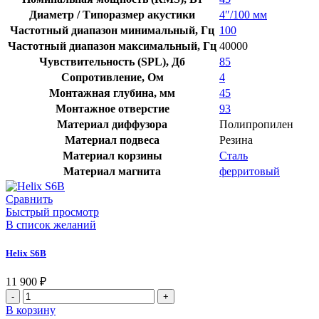
Диаметр / Типоразмер акустики
4″/100 мм
Частотный диапазон минимальный, Гц
100
Частотный диапазон максимальный, Гц
40000
Чувствительность (SPL), Дб
85
Сопротивление, Ом
4
Монтажная глубина, мм
45
Монтажное отверстие
93
Материал диффузора
Полипропилен
Материал подвеса
Резина
Материал корзины
Сталь
Материал магнита
ферритовый
Сравнить
Быстрый просмотр
В список желаний
Helix S6B
11 900
₽
Количество
товара
В корзину