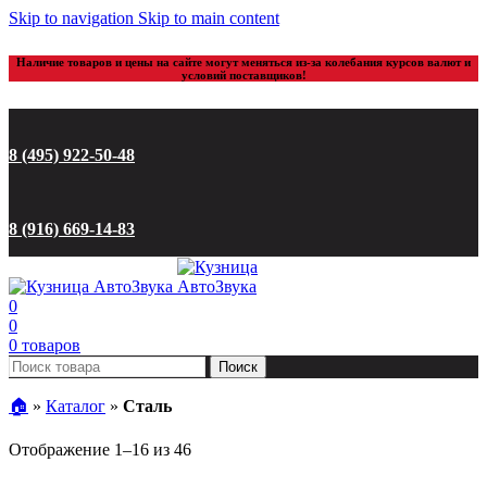
Skip to navigation
Skip to main content
Наличие товаров и цены на сайте могут меняться из-за колебания курсов валют и
условий поставщиков!
8 (495) 922-50-48
8 (916) 669-14-83
0
0
0
товаров
Поиск
🏠︎
»
Каталог
»
Сталь
Цены:
Отображение 1–16 из 46
по