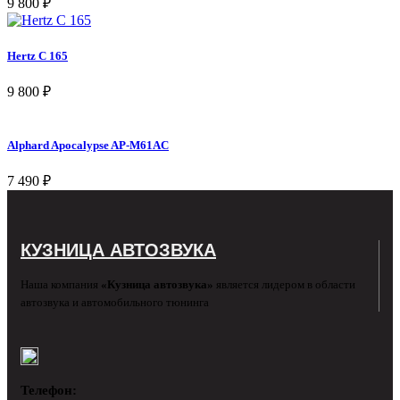
9 800
₽
Hertz C 165
9 800
₽
Alphard Apocalypse AP-M61AC
7 490
₽
КУЗНИЦА АВТОЗВУКА
Наша компания
«Кузница автозвука»
является лидером в области
автозвука и автомобильного тюнинга
Телефон: