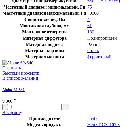
Диаметр / Типоразмер акустики
6×8″ (15 x 20 см)
Частотный диапазон минимальный, Гц
75
Частотный диапазон максимальный, Гц
40000
Сопротивление, Ом
4
Монтажная глубина, мм
61
Монтажное отверстие
180
Материал диффузора
Полипропилен
Материал подвеса
Резина
Материал корзины
Сталь
Материал магнита
ферритовый
Сравнить
Быстрый просмотр
В список желаний
Alpine S2-S40
9 300
₽
Количество
товара
В корзину
Alpine
Производитель
Hertz
S2-
Модель продукта
Hertz DCX 165.3
S40