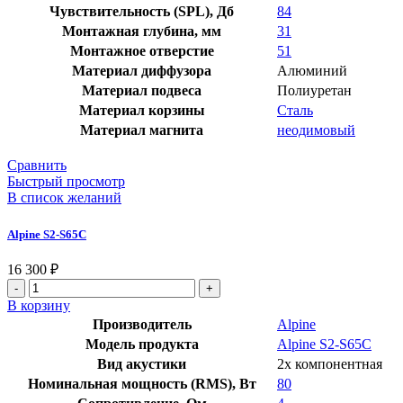
Чувствительность (SPL), Дб
84
Монтажная глубина, мм
31
Монтажное отверстие
51
Материал диффузора
Алюминий
Материал подвеса
Полиуретан
Материал корзины
Сталь
Материал магнита
неодимовый
Сравнить
Быстрый просмотр
В список желаний
Alpine S2-S65C
16 300
₽
Количество
товара
В корзину
Alpine
Производитель
Alpine
S2-
Модель продукта
Alpine S2-S65C
S65C
Вид акустики
2х компонентная
Номинальная мощность (RMS), Вт
80