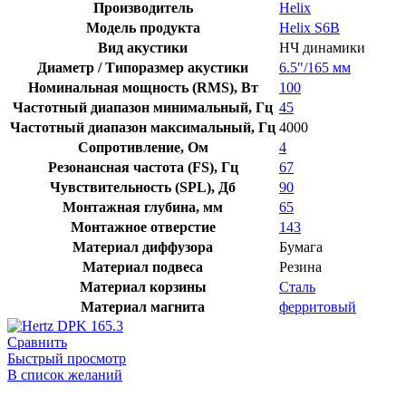
Helix
Производитель
Helix
S6B
Модель продукта
Helix S6B
Вид акустики
НЧ динамики
Диаметр / Типоразмер акустики
6.5″/165 мм
Номинальная мощность (RMS), Вт
100
Частотный диапазон минимальный, Гц
45
Частотный диапазон максимальный, Гц
4000
Сопротивление, Ом
4
Резонансная частота (FS), Гц
67
Чувствительность (SPL), Дб
90
Монтажная глубина, мм
65
Монтажное отверстие
143
Материал диффузора
Бумага
Материал подвеса
Резина
Материал корзины
Сталь
Материал магнита
ферритовый
Сравнить
Быстрый просмотр
В список желаний