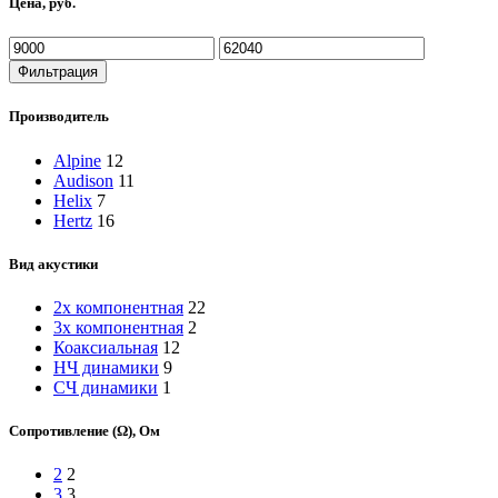
Цена, руб.
Минимальная
Максимальная
цена
цена
Фильтрация
Производитель
Alpine
12
Audison
11
Helix
7
Hertz
16
Вид акустики
2х компонентная
22
3х компонентная
2
Коаксиальная
12
НЧ динамики
9
СЧ динамики
1
Сопротивление (Ω), Ом
2
2
3
3