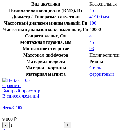
Вид акустики
Коаксиальная
Номинальная мощность (RMS), Вт
45
Диаметр / Типоразмер акустики
4″/100 мм
Частотный диапазон минимальный, Гц
100
Частотный диапазон максимальный, Гц
40000
Сопротивление, Ом
4
Монтажная глубина, мм
45
Монтажное отверстие
93
Материал диффузора
Полипропилен
Материал подвеса
Резина
Материал корзины
Сталь
Материал магнита
ферритовый
Сравнить
Быстрый просмотр
В список желаний
Hertz C 165
9 800
₽
Количество
товара