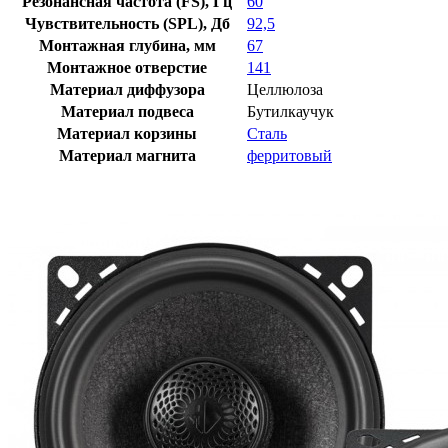
Резонансная частота (FS), Гц
60
Чувствительность (SPL), Дб
92,5
Монтажная глубина, мм
67
Монтажное отверстие
141
Материал диффузора
Целлюлоза
Материал подвеса
Бутилкаучук
Материал корзины
Сталь
Материал магнита
ферритовый