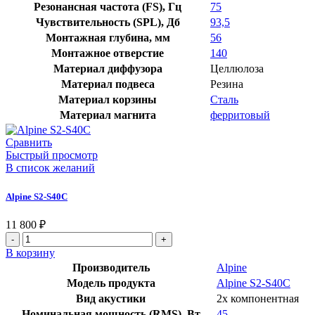
Резонансная частота (FS), Гц
75
Чувствительность (SPL), Дб
93,5
Монтажная глубина, мм
56
Монтажное отверстие
140
Материал диффузора
Целлюлоза
Материал подвеса
Резина
Материал корзины
Сталь
Материал магнита
ферритовый
Сравнить
Быстрый просмотр
В список желаний
Alpine S2-S40C
11 800
₽
Количество
товара
В корзину
Alpine
Производитель
Alpine
S2-
Модель продукта
Alpine S2-S40C
S40C
Вид акустики
2х компонентная
Номинальная мощность (RMS), Вт
45