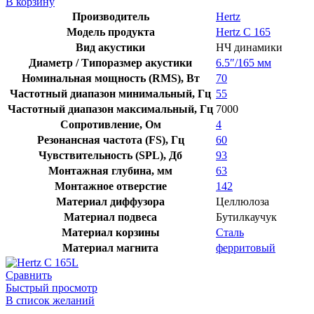
В корзину
Hertz
Производитель
Hertz
C
Модель продукта
Hertz C 165
165
Вид акустики
НЧ динамики
Диаметр / Типоразмер акустики
6.5″/165 мм
Номинальная мощность (RMS), Вт
70
Частотный диапазон минимальный, Гц
55
Частотный диапазон максимальный, Гц
7000
Сопротивление, Ом
4
Резонансная частота (FS), Гц
60
Чувствительность (SPL), Дб
93
Монтажная глубина, мм
63
Монтажное отверстие
142
Материал диффузора
Целлюлоза
Материал подвеса
Бутилкаучук
Материал корзины
Сталь
Материал магнита
ферритовый
Сравнить
Быстрый просмотр
В список желаний