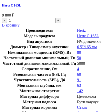
Hertz C 165L
9 800
₽
Количество
товара
В корзину
Hertz
Производитель
Hertz
C
Модель продукта
Hertz C 165L
165L
Вид акустики
НЧ динамики
Диаметр / Типоразмер акустики
6.5″/165 мм
Номинальная мощность (RMS), Вт
80
Частотный диапазон минимальный, Гц
50
Частотный диапазон максимальный, Гц
5000
Сопротивление, Ом
4
Резонансная частота (FS), Гц
60
Чувствительность (SPL), Дб
91
Монтажная глубина, мм
63
Монтажное отверстие
142
Материал диффузора
Целлюлоза
Материал подвеса
Бутилкаучук
Материал корзины
Сталь