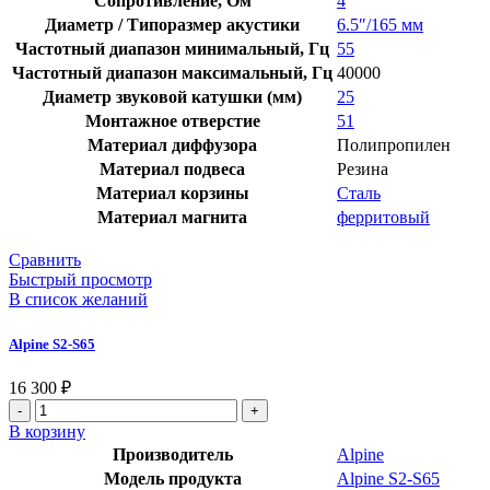
Сопротивление, Ом
4
Диаметр / Типоразмер акустики
6.5″/165 мм
Частотный диапазон минимальный, Гц
55
Частотный диапазон максимальный, Гц
40000
Диаметр звуковой катушки (мм)
25
Монтажное отверстие
51
Материал диффузора
Полипропилен
Материал подвеса
Резина
Материал корзины
Сталь
Материал магнита
ферритовый
Сравнить
Быстрый просмотр
В список желаний
Alpine S2-S65
16 300
₽
Количество
товара
В корзину
Alpine
Производитель
Alpine
S2-
Модель продукта
Alpine S2-S65
S65