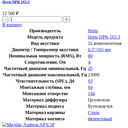
Hertz DPK 165.3
12 500
₽
Количество
товара
В корзину
Hertz
Производитель
Hertz
DPK
Модель продукта
Hertz DPK 165.3
165.3
Вид акустики
2х компонентная
Диаметр / Типоразмер акустики
6.5″/165 мм
Номинальная мощность (RMS), Вт
80
Сопротивление, Ом
4
Частотный диапазон минимальный, Гц
45
Частотный диапазон максимальный, Гц
23000
Чувствительность (SPL), Дб
93
Монтажная глубина, мм
64
Монтажное отверстие
144
Материал диффузора
Целлюлоза
Материал подвеса
Бутилкаучук
Материал корзины
Сталь
Материал магнита
ферритовый