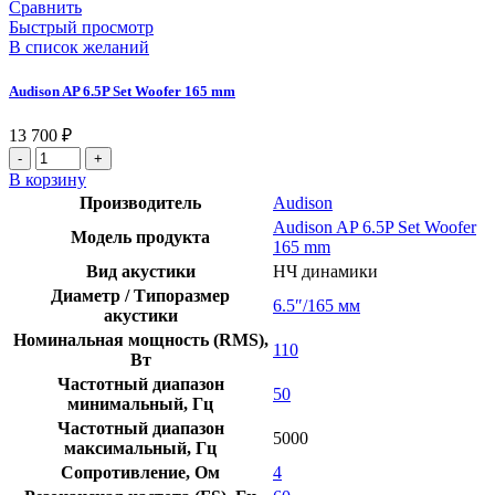
Сравнить
Быстрый просмотр
В список желаний
Audison AP 6.5P Set Woofer 165 mm
13 700
₽
Количество
товара
В корзину
Audison
Производитель
Audison
AP
Audison AP 6.5P Set Woofer
6.5P
Модель продукта
165 mm
Set
Вид акустики
НЧ динамики
Woofer
165
Диаметр / Типоразмер
6.5″/165 мм
mm
акустики
Номинальная мощность (RMS),
110
Вт
Частотный диапазон
50
минимальный, Гц
Частотный диапазон
5000
максимальный, Гц
Сопротивление, Ом
4