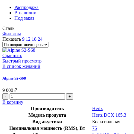
Распродажа
В наличии
Под заказ
Сталь
Фильтры
Показать
9
12
18
24
Сравнить
Быстрый просмотр
В список желаний
Alpine S2-S68
9 000
₽
Количество
товара
В корзину
Alpine
Производитель
Hertz
S2-
Модель продукта
Hertz DCX 165.3
S68
Вид акустики
Коаксиальная
Номинальная мощность (RMS), Вт
75