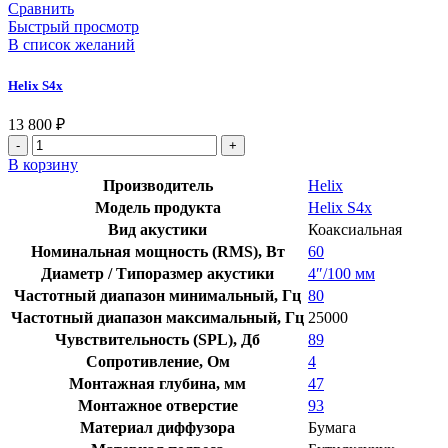
Сравнить
Быстрый просмотр
В список желаний
Helix S4x
13 800
₽
Количество
товара
В корзину
Helix
Производитель
Helix
S4x
Модель продукта
Helix S4x
Вид акустики
Коаксиальная
Номинальная мощность (RMS), Вт
60
Диаметр / Типоразмер акустики
4″/100 мм
Частотный диапазон минимальный, Гц
80
Частотный диапазон максимальный, Гц
25000
Чувствительность (SPL), Дб
89
Сопротивление, Ом
4
Монтажная глубина, мм
47
Монтажное отверстие
93
Материал диффузора
Бумага