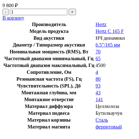
9 800
₽
Количество
товара
В корзину
Hertz
Производитель
Hertz
C
Модель продукта
Hertz C 165 F
165
Вид акустики
НЧ динамики
F
Диаметр / Типоразмер акустики
6.5″/165 мм
Номинальная мощность (RMS), Вт
70
Частотный диапазон минимальный, Гц
65
Частотный диапазон максимальный, Гц
4500
Сопротивление, Ом
4
Резонансная частота (FS), Гц
80
Чувствительность (SPL), Дб
93
Монтажная глубина, мм
43
Монтажное отверстие
141
Материал диффузора
Целлюлоза
Материал подвеса
Бутилкаучук
Материал корзины
Сталь
Материал магнита
ферритовый