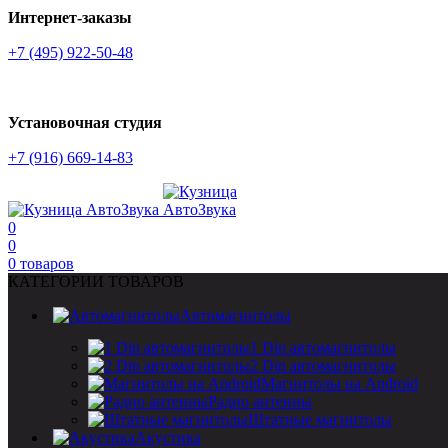
Интернет-заказы
+7 (495) 922-50-48
Установочная студия
+7 (916) 669-14-83
0
0
0
товаров
КАТЕГОРИИ ТОВАРОВ
Автомагнитолы
1 Din автомагнитолы
2 Din автомагнитолы
Магнитолы на Android
Радио антенны
Штатные магнитолы
Акустика