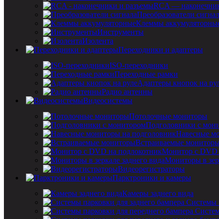
RCA — наконечник
Преобразователи сигна
Клеммы аккумуляторны
Инструменты
Изолента
Переходники и адаптеры
ISO-переходники
Переходные рамки
Адаптеры кнопок на ру
Радио антенны
Видеосистемы
Потолочные мониторы
Подголовники с мон
Навесные мо
Встраиваемые монитор
Монитор с DVD 
Мониторы в зер
Видеорегистраторы
Парктроники и камеры
Камеры заднего вида
Системы 
Систем