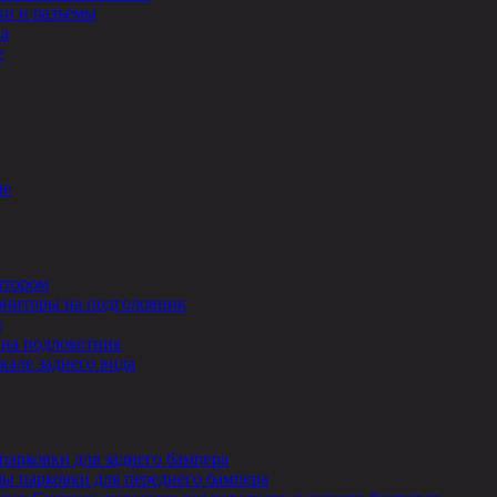
и и разъемы
ла
е
ле
итором
ниторы на подголовник
ы
на подлокотник
кале заднего вида
парковки для заднего бампера
ы парковки для переднего бампера