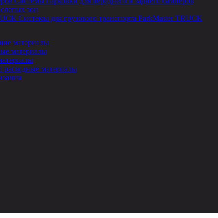
Системы парковки для переднего и заднего бамперов
 слепых зон
Системы для грузового транспорта ParkMaster TRUCK
ие материалы
ые материалы
материалы
и расходные материалы
изации