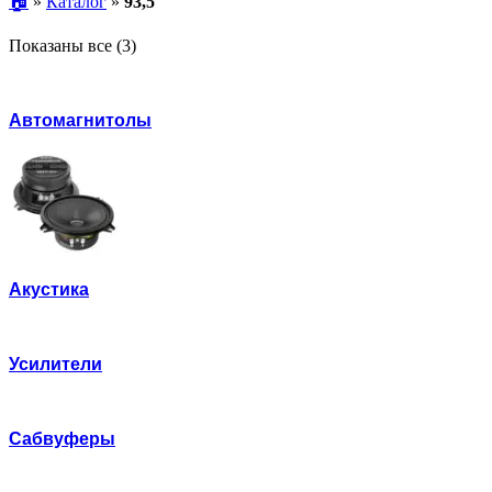
🏠︎
»
Каталог
»
93,5
Цены:
Показаны все (3)
по
возрастанию
Автомагнитолы
Акустика
Усилители
Сабвуферы