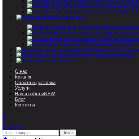
Системы контроля
Шумоизоляция
Вибропоглощающ
Шумоизоляционн
Противоскрипные 
Инструмент 
Автомобильные сигнал
Подарочные сертификаты
Распродажа
О нас
Каталог
Оплата и доставка
Услуги
Наши работы
NEW
Блог
Контакты
0
0
0
товаров
Поиск