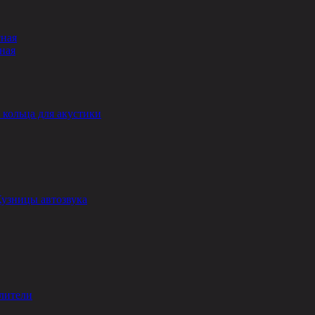
сная
ная
кольца для акустики
Кузницы автозвука
лители