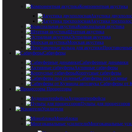
Компонентная акустика
Акустика двухполо
Акустика трехполос
Коаксиальная акустика
Штатная акустика
Эстрадная акустика
Морская акустика
Проставочные 
Сабвуферы
Сабвуферные динамики
Активные сабвуферы
Корпусные сабвуферы
Сабвуферы под сиденье
Сабвуферы от 
Процессоры
Аудиоинтерфейсы
Пульты для процессоров
Усилители
Моноблоки
Многоканальные уси