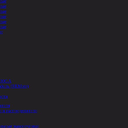
ные
ные
ные
ные
ные
ные
ли
-00GA
бель (REMote)
ости
ителя
 и распределители
льные наконечники