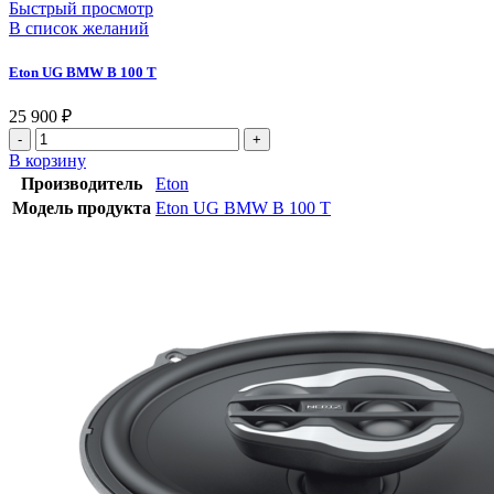
Быстрый просмотр
В список желаний
Eton UG BMW B 100 T
25 900
₽
В корзину
Производитель
Eton
Модель продукта
Eton UG BMW B 100 T