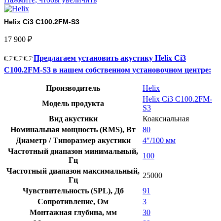
Helix Ci3 C100.2FM-S3
17 900
₽
👉👉👉
Предлагаем установить акустику Helix Ci3
C100.2FM-S3 в нашем собственном установочном центре:
Производитель
Helix
Helix Ci3 C100.2FM-
Модель продукта
S3
Вид акустики
Коаксиальная
Номинальная мощность (RMS), Вт
80
Диаметр / Типоразмер акустики
4″/100 мм
Частотный диапазон минимальный,
100
Гц
Частотный диапазон максимальный,
25000
Гц
Чувствительность (SPL), Дб
91
Сопротивление, Ом
3
Монтажная глубина, мм
30