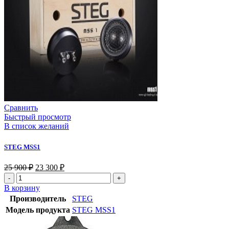
Сравнить
Быстрый просмотр
В список желаний
STEG MSS1
25 900
₽
23 300
₽
В корзину
Производитель
STEG
Модель продукта
STEG MSS1