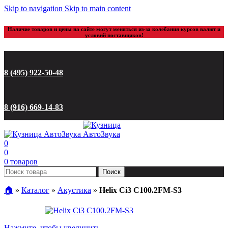
Skip to navigation
Skip to main content
Наличие товаров и цены на сайте могут меняться из-за колебания курсов валют и
условий поставщиков!
8 (495) 922-50-48
8 (916) 669-14-83
0
0
0
товаров
Поиск
🏠︎
»
Каталог
»
Акустика
»
Helix Ci3 C100.2FM-S3
Нажмите, чтобы увеличить