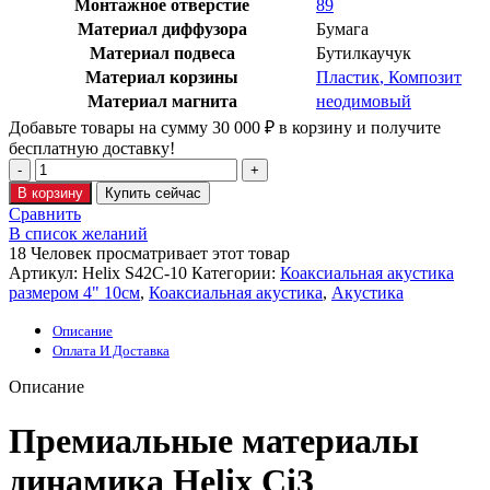
Монтажное отверстие
89
Материал диффузора
Бумага
Материал подвеса
Бутилкаучук
Материал корзины
Пластик
,
Композит
Материал магнита
неодимовый
Добавьте товары на сумму
30 000
₽
в корзину и получите
бесплатную доставку!
В корзину
Купить сейчас
Сравнить
В список желаний
18
Человек просматривает этот товар
Артикул:
Helix S42C-10
Категории:
Коаксиальная акустика
размером 4" 10см
,
Коаксиальная акустика
,
Акустика
Описание
Оплата И Доставка
Описание
Премиальные материалы
динамика Helix Ci3