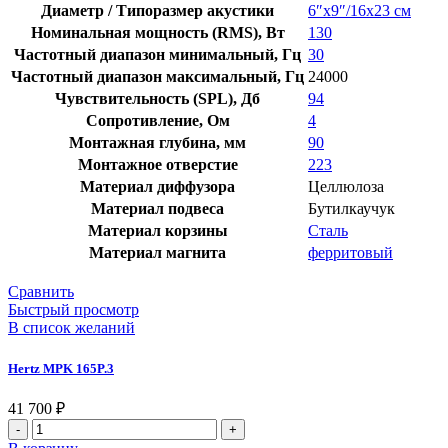
Диаметр / Типоразмер акустики
6″х9″/16х23 см
Номинальная мощность (RMS), Вт
130
Частотный диапазон минимальный, Гц
30
Частотный диапазон максимальный, Гц
24000
Чувствительность (SPL), Дб
94
Сопротивление, Ом
4
Монтажная глубина, мм
90
Монтажное отверстие
223
Материал диффузора
Целлюлоза
Материал подвеса
Бутилкаучук
Материал корзины
Сталь
Материал магнита
ферритовый
Сравнить
Быстрый просмотр
В список желаний
Hertz MPK 165P.3
41 700
₽