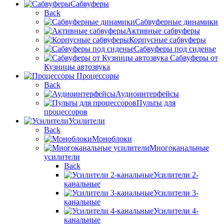
Сабвуферы
Back
Сабвуферные динамики
Активные сабвуферы
Корпусные сабвуферы
Сабвуферы под сиденье
Сабвуферы от
Кузницы автозвука
Процессоры
Back
Аудиоинтерфейсы
Пульты для
процессоров
Усилители
Back
Моноблоки
Многоканальные
усилители
Back
Усилители 2-
канальные
Усилители 3-
канальные
Усилители 4-
канальные