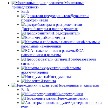
Монтажные
принадлежности
Back
Держатели
предохранителя
Дистрибьютеры и распределители
Предохранители
Вольтметры
Клеммы и
кабельные наконечники
RCA —
наконечники и разъемы
Преобразователи
сигнала
Клеммы
аккумуляторные
Инструменты
Изолента
Переходники и адаптеры
Back
ISO-переходники
Переходные рамки
Адаптеры кнопок на
руле