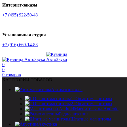
Интернет-заказы
+7 (495) 922-50-48
Установочная студия
+7 (916) 669-14-83
0
0
0
товаров
КАТЕГОРИИ ТОВАРОВ
Автомагнитолы
1 Din автомагнитолы
2 Din автомагнитолы
Магнитолы на Android
Радио антенны
Штатные магнитолы
Акустика