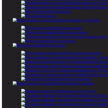
Преобразователи сигна
Клеммы аккумуляторны
Инструменты
Изолента
Переходники и адаптеры
ISO-переходники
Переходные рамки
Адаптеры кнопок на ру
Радио антенны
Видеосистемы
Потолочные мониторы
Подголовники с мон
Навесные мо
Встраиваемые монитор
Монитор с DVD 
Мониторы в зер
Видеорегистраторы
Парктроники и камеры
Камеры заднего вида
Системы 
Систем