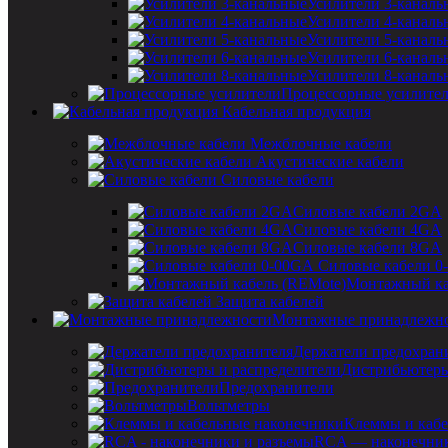
Усилители 3-каналь
Усилители 4-каналь
Усилители 5-каналь
Усилители 6-каналь
Усилители 8-каналь
Процессорные усилите
Кабельная продукция
Межблочные кабели
Акустические кабели
Силовые кабели
Силовые кабели 2GA
Силовые кабели 4GA
Силовые кабели 8GA
Силовые кабели 0
Монтажный ка
Защита кабелей
Монтажные принадлежн
Держатели предохран
Дистрибьютеры
Предохранители
Вольтметры
Клеммы и кабе
RCA — наконечник