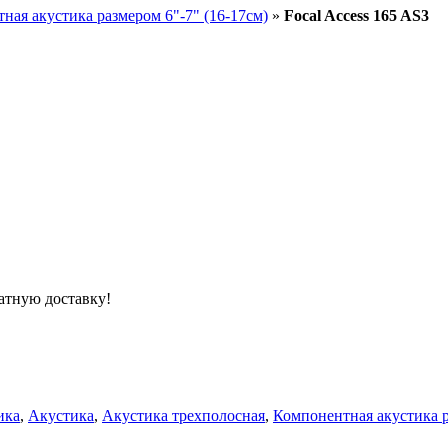
ная акустика размером 6"-7" (16-17см)
»
Focal Access 165 AS3
атную доставку!
ика
,
Акустика
,
Акустика трехполосная
,
Компонентная акустика р