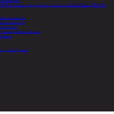
 слепых зон
Системы для грузового транспорта ParkMaster TRUCK
ие материалы
ые материалы
материалы
и расходные материалы
изации
ца для акустики