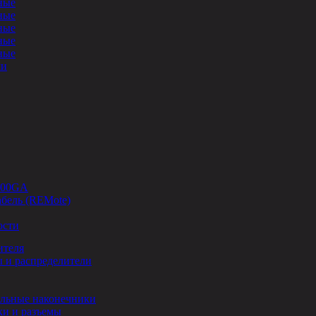
ные
ные
ные
ные
ные
ли
-00GA
бель (REMote)
ости
ителя
 и распределители
льные наконечники
и и разъемы