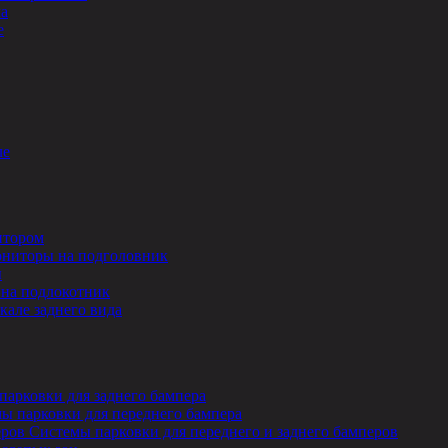
ла
е
ле
итором
ниторы на подголовник
ы
на подлокотник
кале заднего вида
парковки для заднего бампера
ы парковки для переднего бампера
Системы парковки для переднего и заднего бамперов