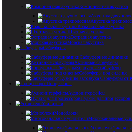
Компонентная акустика
Акустика двухполо
Акустика трехполос
Коаксиальная акустика
Штатная акустика
Эстрадная акустика
Морская акустика
Сабвуферы
Сабвуферные динамики
Активные сабвуферы
Корпусные сабвуферы
Сабвуферы под сиденье
Сабвуферы от 
Процессоры
Аудиоинтерфейсы
Пульты для процессоров
Усилители
Моноблоки
Многоканальные уси
Усилители 2-каналь