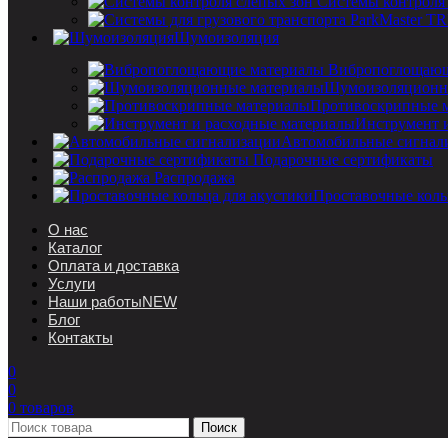
Системы контроля
Шумоизоляция
Вибропоглощающ
Шумоизоляционн
Противоскрипные 
Инструмент 
Автомобильные сигнал
Подарочные сертификаты
Распродажа
Проставочные коль
О нас
Каталог
Оплата и доставка
Услуги
Наши работы
NEW
Блог
Контакты
0
0
0
товаров
Поиск