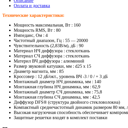
Описание
Оплата и доставка
Технические характеристики:
Мощность максимальная, Вт : 160
Мощность RMS, Вт : 80
Импеданс, Ом : 4
Частотный диапазон, Гц : 55 — 20000
Чувствительность (2,83В/м), дБ : 90
Материал НЧ диффузора : стеклоткань
Материал СЧ диффузора : стеклоткань
Материл ВЧ диффузора : алюминий
Размер звуковой катушки, мм : d25 x 15
Диаметр магнита, мм : 85
Кроссовер : 12 дБ/окт., уровень ВЧ -3 / 0 / + 3 дБ
Монтажный диаметр НЧ динамика, мм : 140
Монтажная глубина НЧ динамика, мм : 62,9
Монтажный диаметр СЧ динамика, мм : 75,8
Монтажная глубина СЧ динамика, мм : 42,5
Диффузор DFS® (структура двойного стекловолокна)
Компактный среднечастотный динамик размером 80 мм, 
Высокая нагрузочная способность обеспечивает компроми
Защитные решетки входят в комплект поставки