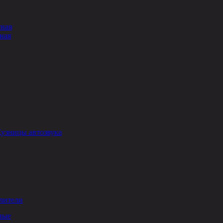
сная
ная
Кузницы автозвука
лители
ные