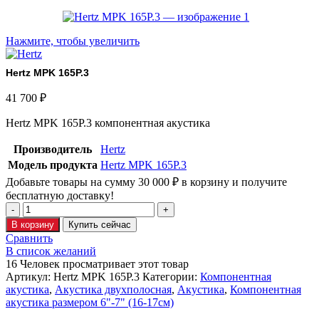
Нажмите, чтобы увеличить
Hertz MPK 165P.3
41 700
₽
Hertz MPK 165P.3 компонентная акустика
Производитель
Hertz
Модель продукта
Hertz MPK 165P.3
Добавьте товары на сумму
30 000
₽
в корзину и получите
бесплатную доставку!
В корзину
Купить сейчас
Сравнить
В список желаний
16
Человек просматривает этот товар
Артикул:
Hertz MPK 165P.3
Категории:
Компонентная
акустика
,
Акустика двухполосная
,
Акустика
,
Компонентная
акустика размером 6"-7" (16-17см)