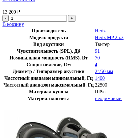
13 200
₽
В корзину
Производитель
Hertz
Модель продукта
Hertz MP 25.3
Вид акустики
Твитер
Чувствительность (SPL), Дб
91
Номинальная мощность (RMS), Вт
70
Сопротивление, Ом
4
Диаметр / Типоразмер акустики
2″/50 мм
Частотный диапазон минимальный, Гц
1400
Частотный диапазон максимальный, Гц
22500
Материал купола
Шёлк
Материал магнита
неодимовый