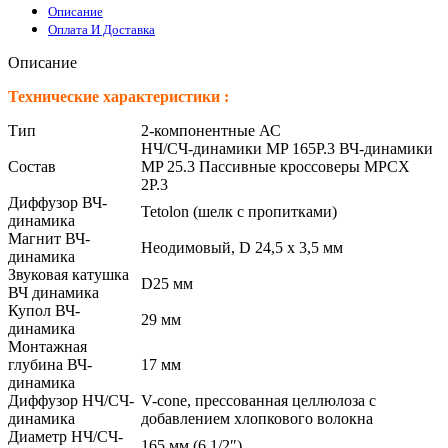
Описание
Оплата И Доставка
Описание
Технические характеристики :
Тип
2-компонентные АС
НЧ/СЧ-динамики MP 165P.3 ВЧ-динамики
Состав
MP 25.3 Пассивные кроссоверы MPCX
2P.3
Диффузор ВЧ-
Tetolon (шелк с пропитками)
динамика
Магнит ВЧ-
Неодимовый, D 24,5 х 3,5 мм
динамика
Звуковая катушка
D25 мм
ВЧ динамика
Купол ВЧ-
29 мм
динамика
Монтажная
глубина ВЧ-
17 мм
динамика
Диффузор НЧ/СЧ-
V-cone, прессованная целлюлоза с
динамика
добавлением хлопкового волокна
Диаметр НЧ/СЧ-
165 мм (6 1/2″)