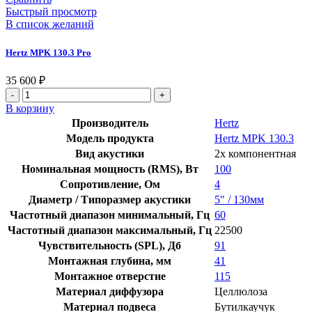
Быстрый просмотр
В список желаний
Hertz MPK 130.3 Pro
35 600
₽
В корзину
Производитель
Hertz
Модель продукта
Hertz MPK 130.3
Вид акустики
2х компонентная
Номинальная мощность (RMS), Вт
100
Сопротивление, Ом
4
Диаметр / Типоразмер акустики
5″ / 130мм
Частотный диапазон минимальный, Гц
60
Частотный диапазон максимальный, Гц
22500
Чувствительность (SPL), Дб
91
Монтажная глубина, мм
41
Монтажное отверстие
115
Материал диффузора
Целлюлоза
Материал подвеса
Бутилкаучук