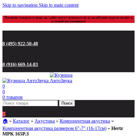
Skip to navigation
Skip to main content
Наличие товаров и цены на сайте могут меняться из-за колебания курсов валют и
условий поставщиков!
8 (495) 922-50-48
8 (916) 669-14-83
0
0
0
товаров
Поиск
🏠︎
»
Каталог
»
Акустика
»
Компонентная акустика
»
Компонентная акустика размером 6"-7" (16-17см)
»
Hertz
MPK 165P.3