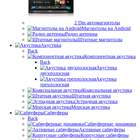
2 Din автомагнитолы
Магнитолы на Android
Радио антенны
Штатные магнитолы
Акустика
Back
Компонентная акустика
Back
Акустика
двухполосная
Акустика
трехполосная
Коаксиальная акустика
Штатная акустика
Эстрадная акустика
Морская акустика
Сабвуферы
Back
Сабвуферные динамики
Активные сабвуферы
Корпусные сабвуферы