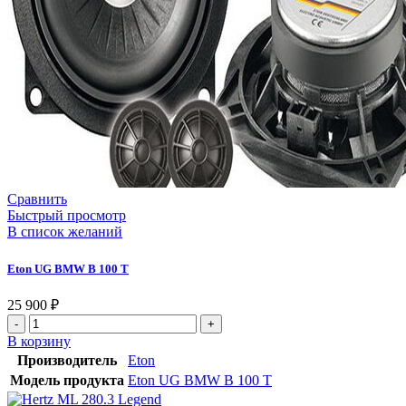
Сравнить
Быстрый просмотр
В список желаний
Eton UG BMW B 100 T
25 900
₽
В корзину
Производитель
Eton
Модель продукта
Eton UG BMW B 100 T