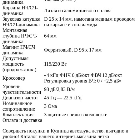
динамика
Корзина НЧ/СЧ-
Литая из алюминиевого сплава
динамика
Звуковая катушка
D 25 х 14 мм, намотана медным проводом
НЧ/СЧ-динамика
на каркасе из полиамида
Монтажная
глубина НЧ/СЧ-
64 мм
динамика
Магнит НЧ/СЧ
Ферритовый, D 95 х 17 мм
динамика
Допустимая
мощность
115/230 Вт
(продолж./пик.)
«4 кГц ФНЧ 6 дБ/окт ФВЧ 12 дБ/окт
Кроссовер
Регулировка уровня ВЧ: 0 / +2,5 дБ»
Уровень
93 дБ/2,83 В/м
чувствительности
Диапазон частот
45 Гц — 22,5 кГц
Номинальное
3 Ома
сопротивление
Комплектация
Защитные грили в комплекте
Оплата и доставка
Совершать покупки в Кузница автозвука легко, выгодно и
удобно! Каталог нашего интернет-магазина четко