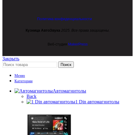
Политика конфиденциальности
Кузница АвтоЗвука
2025. Все права защищены.
Веб-студия
MakerPress
Закрыть
Поиск
Меню
Категории
Автомагнитолы
Back
1 Din автомагнитолы