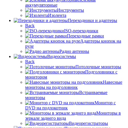
аккумуляторные
Инструменты
Изолента
Переходники и адаптеры
Back
ISO-переходники
Переходные рамки
Адаптеры кнопок на
руле
Радио антенны
Видеосистемы
Back
Потолочные мониторы
Подголовники с
монитором
Навесные
мониторы на подголовник
Встраиваемые
мониторы
Монитор с
DVD на подлокотник
Мониторы в
зеркале заднего вида
Видеорегистраторы