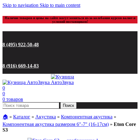
Skip to navigation
Skip to main content
Наличие товаров и цены на сайте могут меняться из-за колебания курсов валют и
условий поставщиков!
8 (495) 922-50-48
8 (916) 669-14-83
0
0
0
товаров
Поиск
🏠︎
»
Каталог
»
Акустика
»
Компонентная акустика
»
Компонентная акустика размером 6"-7" (16-17см)
»
Eton Core
S3