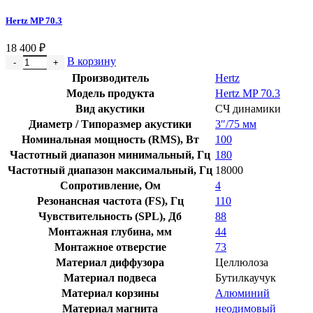
Hertz MP 70.3
18 400
₽
В корзину
Производитель
Hertz
Модель продукта
Hertz MP 70.3
Вид акустики
СЧ динамики
Диаметр / Типоразмер акустики
3″/75 мм
Номинальная мощность (RMS), Вт
100
Частотный диапазон минимальный, Гц
180
Частотный диапазон максимальный, Гц
18000
Сопротивление, Ом
4
Резонансная частота (FS), Гц
110
Чувствительность (SPL), Дб
88
Монтажная глубина, мм
44
Монтажное отверстие
73
Материал диффузора
Целлюлоза
Материал подвеса
Бутилкаучук
Материал корзины
Алюминий
Материал магнита
неодимовый