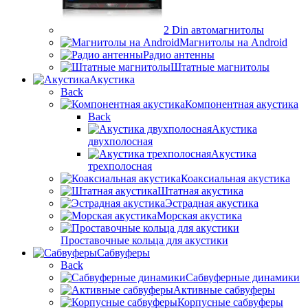
2 Din автомагнитолы
Магнитолы на Android
Радио антенны
Штатные магнитолы
Акустика
Back
Компонентная акустика
Back
Акустика
двухполосная
Акустика
трехполосная
Коаксиальная акустика
Штатная акустика
Эстрадная акустика
Морская акустика
Проставочные кольца для акустики
Сабвуферы
Back
Сабвуферные динамики
Активные сабвуферы
Корпусные сабвуферы