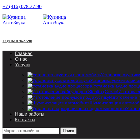
+7 (916) 078-27-90
+7 (916) 078-27-90
Главная
О нас
Услуги
Установка акустик
Установка усилителей з
Установка аудио проц
Изготовле
Изготовление 
Шумоизоляция автомоб
Устано
Наши работы
Контакты
Поиск