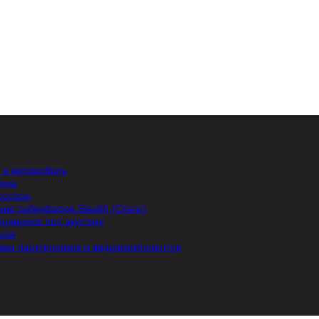
и в автомобиль
вука
ессора.
ние сабвуферов Stealth (Стелс)
подиумов под акустику
иля
вка парктроников и видеокомпонентов