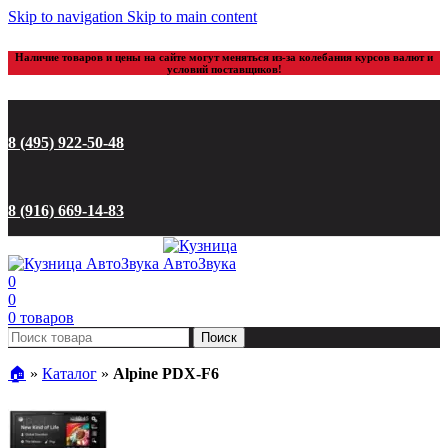
Skip to navigation
Skip to main content
Наличие товаров и цены на сайте могут меняться из-за колебания курсов валют и
условий поставщиков!
8 (495) 922-50-48
8 (916) 669-14-83
0
0
0
товаров
Поиск
🏠︎
»
Каталог
»
Alpine PDX-F6