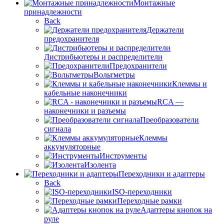
Монтажные
принадлежности
Back
Держатели
предохранителя
Дистрибьютеры и распределители
Предохранители
Вольтметры
Клеммы и
кабельные наконечники
RCA —
наконечники и разъемы
Преобразователи
сигнала
Клеммы
аккумуляторные
Инструменты
Изолента
Переходники и адаптеры
Back
ISO-переходники
Переходные рамки
Адаптеры кнопок на
руле