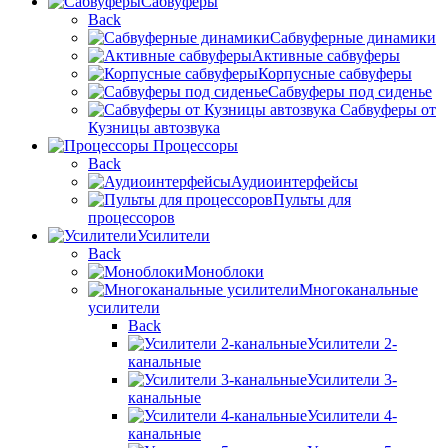
Сабвуферы
Back
Сабвуферные динамики
Активные сабвуферы
Корпусные сабвуферы
Сабвуферы под сиденье
Сабвуферы от
Кузницы автозвука
Процессоры
Back
Аудиоинтерфейсы
Пульты для
процессоров
Усилители
Back
Моноблоки
Многоканальные
усилители
Back
Усилители 2-
канальные
Усилители 3-
канальные
Усилители 4-
канальные