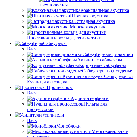
трехполосная
Коаксиальная акустика
Штатная акустика
Эстрадная акустика
Морская акустика
Проставочные кольца для акустики
Сабвуферы
Back
Сабвуферные динамики
Активные сабвуферы
Корпусные сабвуферы
Сабвуферы под сиденье
Сабвуферы от
Кузницы автозвука
Процессоры
Back
Аудиоинтерфейсы
Пульты для
процессоров
Усилители
Back
Моноблоки
Многоканальные
усилители