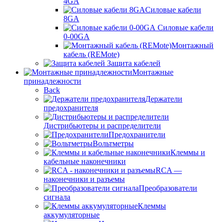
4GA
Силовые кабели
8GA
Силовые кабели
0-00GA
Монтажный
кабель (REMote)
Защита кабелей
Монтажные
принадлежности
Back
Держатели
предохранителя
Дистрибьютеры и распределители
Предохранители
Вольтметры
Клеммы и
кабельные наконечники
RCA —
наконечники и разъемы
Преобразователи
сигнала
Клеммы
аккумуляторные