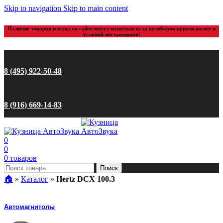
Skip to navigation
Skip to main content
Наличие товаров и цены на сайте могут меняться из-за колебания курсов валют и
условий поставщиков!
8 (495) 922-50-48
8 (916) 669-14-83
0
0
0
товаров
Поиск
🏠︎
»
Каталог
»
Hertz DCX 100.3
Автомагнитолы