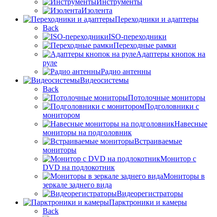
Инструменты
Изолента
Переходники и адаптеры
Back
ISO-переходники
Переходные рамки
Адаптеры кнопок на
руле
Радио антенны
Видеосистемы
Back
Потолочные мониторы
Подголовники с
монитором
Навесные
мониторы на подголовник
Встраиваемые
мониторы
Монитор с
DVD на подлокотник
Мониторы в
зеркале заднего вида
Видеорегистраторы
Парктроники и камеры
Back