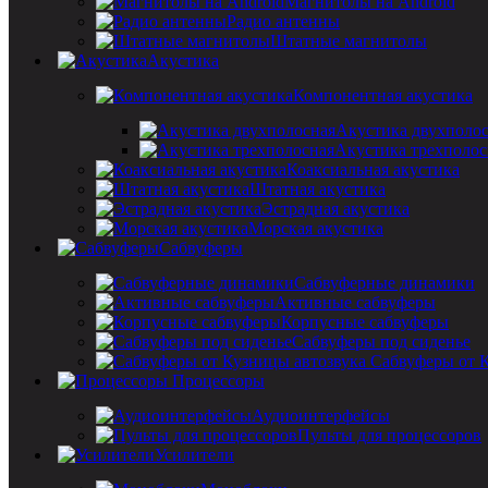
Магнитолы на Android
Радио антенны
Штатные магнитолы
Акустика
Компонентная акустика
Акустика двухполо
Акустика трехполос
Коаксиальная акустика
Штатная акустика
Эстрадная акустика
Морская акустика
Сабвуферы
Сабвуферные динамики
Активные сабвуферы
Корпусные сабвуферы
Сабвуферы под сиденье
Сабвуферы от 
Процессоры
Аудиоинтерфейсы
Пульты для процессоров
Усилители