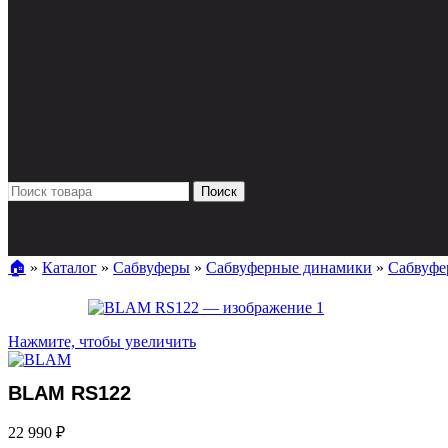
Поиск
🏠︎
»
Каталог
»
Сабвуферы
»
Сабвуферные динамики
»
Сабвуфе
Нажмите, чтобы увеличить
BLAM RS122
22 990
₽