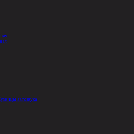
сная
ная
Кузницы автозвука