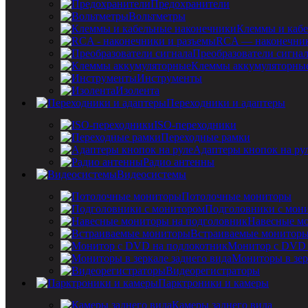
Предохранители
Вольтметры
Клеммы и кабе
RCA — наконечник
Преобразователи сигна
Клеммы аккумуляторны
Инструменты
Изолента
Переходники и адаптеры
ISO-переходники
Переходные рамки
Адаптеры кнопок на ру
Радио антенны
Видеосистемы
Потолочные мониторы
Подголовники с мон
Навесные мо
Встраиваемые монитор
Монитор с DVD 
Мониторы в зер
Видеорегистраторы
Парктроники и камеры
Камеры заднего вида