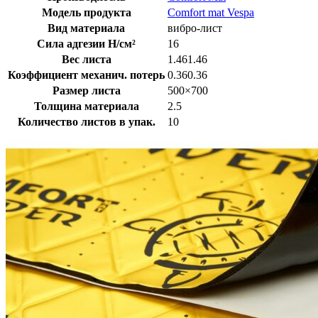
Модель продукта
Comfort mat Vespa
Вид материала
вибро-лист
Сила адгезии Н/см²
16
Вес листа
1.461.46
Коэффициент механич. потерь
0.360.36
Размер листа
500×700
Толщина материала
2.5
Количество листов в упак.
10