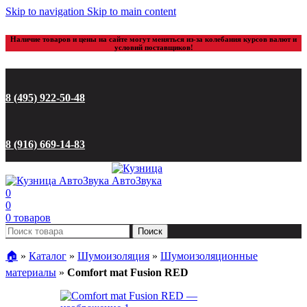
Skip to navigation
Skip to main content
Наличие товаров и цены на сайте могут меняться из-за колебания курсов валют и
условий поставщиков!
8 (495) 922-50-48
8 (916) 669-14-83
0
0
0
товаров
Поиск
🏠︎
»
Каталог
»
Шумоизоляция
»
Шумоизоляционные
материалы
»
Comfort mat Fusion RED