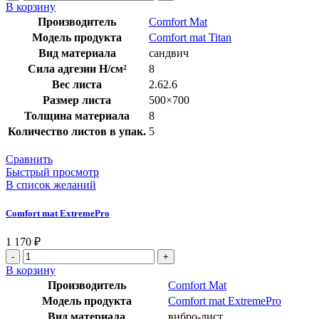
В корзину
Производитель
Comfort Mat
Модель продукта
Comfort mat Titan
Вид материала
сандвич
Сила адгезии Н/см²
8
Вес листа
2.62.6
Размер листа
500×700
Толщина материала
8
Количество листов в упак.
5
Сравнить
Быстрый просмотр
В список желаний
Comfort mat ExtremePro
1 170
₽
В корзину
Производитель
Comfort Mat
Модель продукта
Comfort mat ExtremePro
Вид материала
вибро-лист