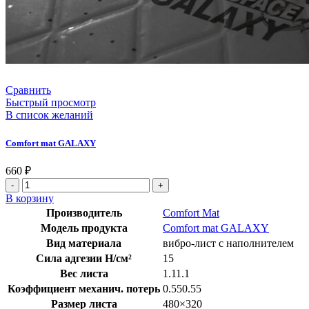
Сравнить
Быстрый просмотр
В список желаний
Comfort mat GALAXY
660
₽
В корзину
Производитель
Comfort Mat
Модель продукта
Comfort mat GALAXY
Вид материала
вибро-лист с наполнителем
Сила адгезии Н/см²
15
Вес листа
1.11.1
Коэффициент механич. потерь
0.550.55
Размер листа
480×320