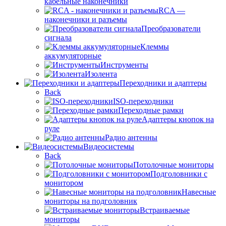
кабельные наконечники
RCA —
наконечники и разъемы
Преобразователи
сигнала
Клеммы
аккумуляторные
Инструменты
Изолента
Переходники и адаптеры
Back
ISO-переходники
Переходные рамки
Адаптеры кнопок на
руле
Радио антенны
Видеосистемы
Back
Потолочные мониторы
Подголовники с
монитором
Навесные
мониторы на подголовник
Встраиваемые
мониторы