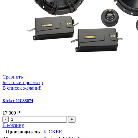
Сравнить
Быстрый просмотр
В список желаний
Kicker 46CSS674
17 000
₽
Количество
товара
В корзину
Kicker
Производитель
KICKER
46CSS674