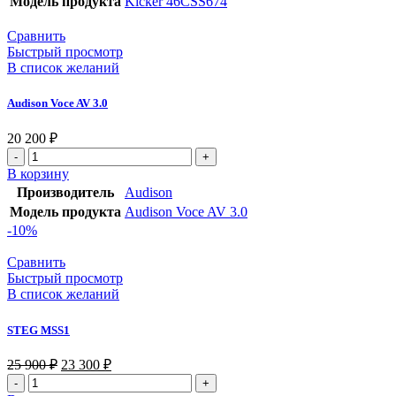
Модель продукта
Kicker 46CSS674
Сравнить
Быстрый просмотр
В список желаний
Audison Voce AV 3.0
20 200
₽
Количество
товара
В корзину
Audison
Производитель
Audison
Voce
Модель продукта
Audison Voce AV 3.0
AV
-10%
3.0
Сравнить
Быстрый просмотр
В список желаний
STEG MSS1
Первоначальная
Текущая
25 900
₽
23 300
₽
цена
цена:
Количество
составляла
23