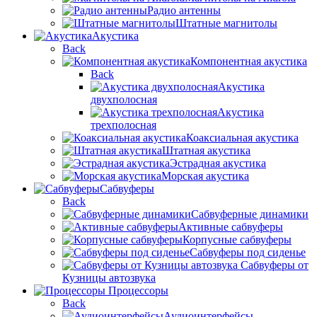
Радио антенны
Штатные магнитолы
Акустика
Back
Компонентная акустика
Back
Акустика
двухполосная
Акустика
трехполосная
Коаксиальная акустика
Штатная акустика
Эстрадная акустика
Морская акустика
Сабвуферы
Back
Сабвуферные динамики
Активные сабвуферы
Корпусные сабвуферы
Сабвуферы под сиденье
Сабвуферы от
Кузницы автозвука
Процессоры
Back
Аудиоинтерфейсы