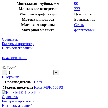
Монтажная глубина, мм
90
Монтажное отверстие
223
Материал диффузора
Целлюлоза
Материал подвеса
Бутилкаучук
Материал корзины
Сталь
Материал магнита
ферритовый
Сравнить
Быстрый просмотр
В список желаний
Hertz MPK 165P.3
41 700
₽
Количество
товара
В корзину
Hertz
Производитель
Hertz
MPK
Модель продукта
Hertz MPK 165P.3
165P.3
Сравнить
Быстрый просмотр
В список желаний