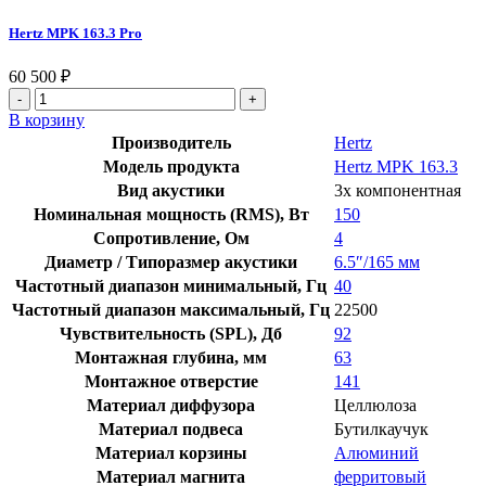
Hertz MPK 163.3 Pro
60 500
₽
Количество
товара
В корзину
Hertz
Производитель
Hertz
MPK
Модель продукта
Hertz MPK 163.3
163.3
Вид акустики
3х компонентная
Pro
Номинальная мощность (RMS), Вт
150
Сопротивление, Ом
4
Диаметр / Типоразмер акустики
6.5″/165 мм
Частотный диапазон минимальный, Гц
40
Частотный диапазон максимальный, Гц
22500
Чувствительность (SPL), Дб
92
Монтажная глубина, мм
63
Монтажное отверстие
141
Материал диффузора
Целлюлоза
Материал подвеса
Бутилкаучук
Материал корзины
Алюминий
Материал магнита
ферритовый