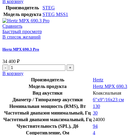
товара
В корзину
25
300 ₽.
STEG
Производитель
STEG
900 ₽.
MSS1
Модель продукта
STEG MSS1
Сравнить
Быстрый просмотр
В список желаний
Hertz MPX 690.3 Pro
34 400
₽
Количество
товара
В корзину
Hertz
Производитель
Hertz
MPX
Модель продукта
Hertz MPX 690.3
690.3
Вид акустики
Коаксиальная
Pro
Диаметр / Типоразмер акустики
6″х9″/16х23 см
Номинальная мощность (RMS), Вт
130
Частотный диапазон минимальный, Гц
30
Частотный диапазон максимальный, Гц
24000
Чувствительность (SPL), Дб
94
Сопротивление, Ом
4