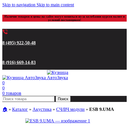
Skip to navigation
Skip to main content
Наличие товаров и цены на сайте могут меняться из-за колебания курсов валют и
условий поставщиков!
8 (495) 922-50-48
8 (916) 669-14-83
0
0
0
товаров
Поиск
🏠︎
»
Каталог
»
Акустика
»
CЧ/ВЧ модули
»
ESB 9.UMA