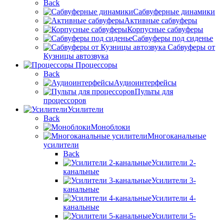
Back
Сабвуферные динамики
Активные сабвуферы
Корпусные сабвуферы
Сабвуферы под сиденье
Сабвуферы от
Кузницы автозвука
Процессоры
Back
Аудиоинтерфейсы
Пульты для
процессоров
Усилители
Back
Моноблоки
Многоканальные
усилители
Back
Усилители 2-
канальные
Усилители 3-
канальные
Усилители 4-
канальные
Усилители 5-