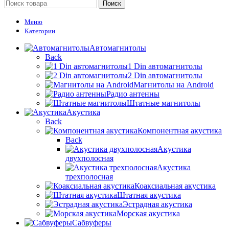
Поиск
Меню
Категории
Автомагнитолы
Back
1 Din автомагнитолы
2 Din автомагнитолы
Магнитолы на Android
Радио антенны
Штатные магнитолы
Акустика
Back
Компонентная акустика
Back
Акустика
двухполосная
Акустика
трехполосная
Коаксиальная акустика
Штатная акустика
Эстрадная акустика
Морская акустика
Сабвуферы