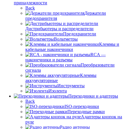
принадлежности
Back
Держатели
предохранителя
Дистрибьютеры и распределители
Предохранители
Вольтметры
Клеммы и
кабельные наконечники
RCA —
наконечники и разъемы
Преобразователи
сигнала
Клеммы
аккумуляторные
Инструменты
Изолента
Переходники и адаптеры
Back
ISO-переходники
Переходные рамки
Адаптеры кнопок на
руле
Радио антенны