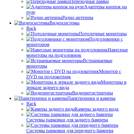
Переходные рамки
Адаптеры кнопок на
руле
Радио антенны
Видеосистемы
Back
Потолочные мониторы
Подголовники с
монитором
Навесные
мониторы на подголовник
Встраиваемые
мониторы
Монитор с
DVD на подлокотник
Мониторы в
зеркале заднего вида
Видеорегистраторы
Парктроники и камеры
Back
Камеры заднего вида
Системы парковки для заднего бампера
Системы парковки для переднего бампера