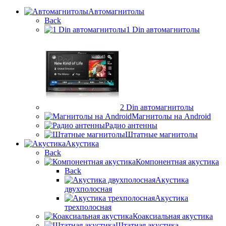
Автомагнитолы
Back
1 Din автомагнитолы
2 Din автомагнитолы
Магнитолы на Android
Радио антенны
Штатные магнитолы
Акустика
Back
Компонентная акустика
Back
Акустика
двухполосная
Акустика
трехполосная
Коаксиальная акустика
Штатная акустика