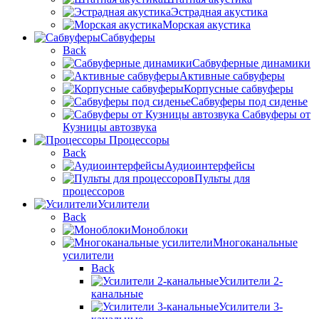
Эстрадная акустика
Морская акустика
Сабвуферы
Back
Сабвуферные динамики
Активные сабвуферы
Корпусные сабвуферы
Сабвуферы под сиденье
Сабвуферы от
Кузницы автозвука
Процессоры
Back
Аудиоинтерфейсы
Пульты для
процессоров
Усилители
Back
Моноблоки
Многоканальные
усилители
Back
Усилители 2-
канальные
Усилители 3-