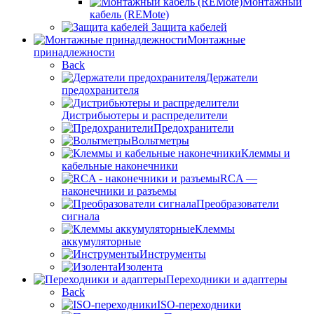
Монтажный
кабель (REMote)
Защита кабелей
Монтажные
принадлежности
Back
Держатели
предохранителя
Дистрибьютеры и распределители
Предохранители
Вольтметры
Клеммы и
кабельные наконечники
RCA —
наконечники и разъемы
Преобразователи
сигнала
Клеммы
аккумуляторные
Инструменты
Изолента
Переходники и адаптеры
Back
ISO-переходники