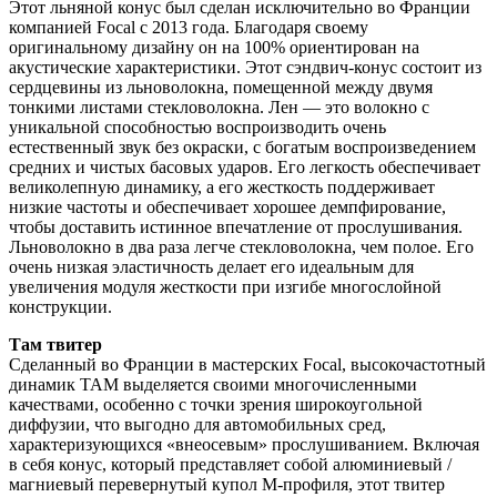
Этот льняной конус был сделан исключительно во Франции
компанией Focal с 2013 года. Благодаря своему
оригинальному дизайну он на 100% ориентирован на
акустические характеристики. Этот сэндвич-конус состоит из
сердцевины из льноволокна, помещенной между двумя
тонкими листами стекловолокна. Лен — это волокно с
уникальной способностью воспроизводить очень
естественный звук без окраски, с богатым воспроизведением
средних и чистых басовых ударов. Его легкость обеспечивает
великолепную динамику, а его жесткость поддерживает
низкие частоты и обеспечивает хорошее демпфирование,
чтобы доставить истинное впечатление от прослушивания.
Льноволокно в два раза легче стекловолокна, чем полое. Его
очень низкая эластичность делает его идеальным для
увеличения модуля жесткости при изгибе многослойной
конструкции.
Там твитер
Сделанный во Франции в мастерских Focal, высокочастотный
динамик TAM выделяется своими многочисленными
качествами, особенно с точки зрения широкоугольной
диффузии, что выгодно для автомобильных сред,
характеризующихся «внеосевым» прослушиванием. Включая
в себя конус, который представляет собой алюминиевый /
магниевый перевернутый купол M-профиля, этот твитер