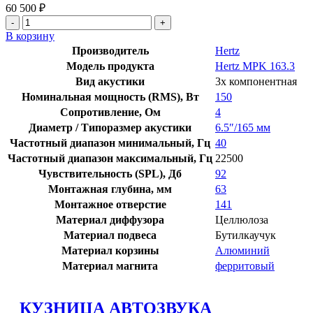
60 500
₽
В корзину
Производитель
Hertz
Модель продукта
Hertz MPK 163.3
Вид акустики
3х компонентная
Номинальная мощность (RMS), Вт
150
Сопротивление, Ом
4
Диаметр / Типоразмер акустики
6.5″/165 мм
Частотный диапазон минимальный, Гц
40
Частотный диапазон максимальный, Гц
22500
Чувствительность (SPL), Дб
92
Монтажная глубина, мм
63
Монтажное отверстие
141
Материал диффузора
Целлюлоза
Материал подвеса
Бутилкаучук
Материал корзины
Алюминий
Материал магнита
ферритовый
КУЗНИЦА АВТОЗВУКА