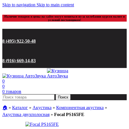
Skip to navigation
Skip to main content
Наличие товаров и цены на сайте могут меняться из-за колебания курсов валют и
условий поставщиков!
8 (495) 922-50-48
8 (916) 669-14-83
0
0
0
товаров
Поиск
🏠︎
»
Каталог
»
Акустика
»
Компонентная акустика
»
Акустика двухполосная
»
Focal PS165FE