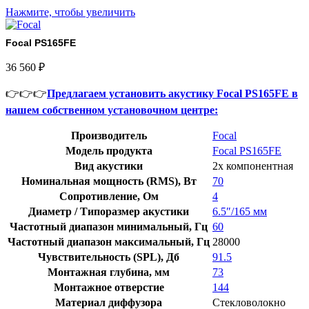
Нажмите, чтобы увеличить
Focal PS165FE
36 560
₽
👉👉👉
Предлагаем установить акустику Focal PS165FE в
нашем собственном установочном центре:
Производитель
Focal
Модель продукта
Focal PS165FE
Вид акустики
2х компонентная
Номинальная мощность (RMS), Вт
70
Сопротивление, Ом
4
Диаметр / Типоразмер акустики
6.5″/165 мм
Частотный диапазон минимальный, Гц
60
Частотный диапазон максимальный, Гц
28000
Чувствительность (SPL), Дб
91.5
Монтажная глубина, мм
73
Монтажное отверстие
144
Материал диффузора
Стекловолокно