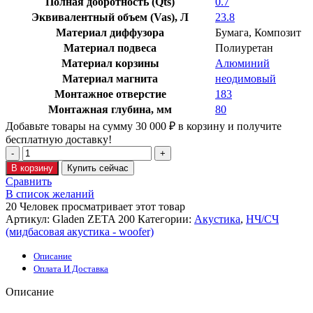
Полная добротность (Qts)
0.7
Эквивалентный объем (Vas), Л
23.8
Материал диффузора
Бумага
,
Композит
Материал подвеса
Полиуретан
Материал корзины
Алюминий
Материал магнита
неодимовый
Монтажное отверстие
183
Монтажная глубина, мм
80
Добавьте товары на сумму
30 000
₽
в корзину и получите
бесплатную доставку!
В корзину
Купить сейчас
Сравнить
В список желаний
20
Человек просматривает этот товар
Артикул:
Gladen ZETA 200
Категории:
Акустика
,
НЧ/СЧ
(мидбасовая акустика - woofer)
Описание
Оплата И Доставка
Описание