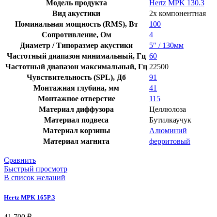
Модель продукта
Hertz MPK 130.3
Вид акустики
2х компонентная
Номинальная мощность (RMS), Вт
100
Сопротивление, Ом
4
Диаметр / Типоразмер акустики
5″ / 130мм
Частотный диапазон минимальный, Гц
60
Частотный диапазон максимальный, Гц
22500
Чувствительность (SPL), Дб
91
Монтажная глубина, мм
41
Монтажное отверстие
115
Материал диффузора
Целлюлоза
Материал подвеса
Бутилкаучук
Материал корзины
Алюминий
Материал магнита
ферритовый
Сравнить
Быстрый просмотр
В список желаний
Hertz MPK 165P.3
41 700
₽