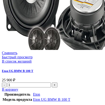
Сравнить
Быстрый просмотр
В список желаний
Eton UG BMW B 100 T
25 900
₽
В корзину
Производитель
Eton
Модель продукта
Eton UG BMW B 100 T