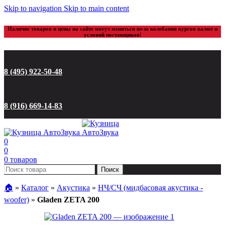
Skip to navigation
Skip to main content
Наличие товаров и цены на сайте могут меняться из-за колебания курсов валют и
условий поставщиков!
8 (495) 922-50-48
8 (916) 669-14-83
0
0
0
товаров
Поиск
🏠︎
»
Каталог
»
Акустика
»
НЧ/СЧ (мидбасовая акустика -
woofer)
»
Gladen ZETA 200