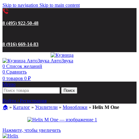
Skip to navigation
Skip to main content
8 (495) 922-50-48
8 (916) 669-14-83
0
Список желаний
0
Сравнить
0
товаров
0
₽
Меню
Поиск
Войти / Регистрация
🏠︎
»
Каталог
»
Усилители
»
Моноблоки
»
Helix M One
Нажмите, чтобы увеличить