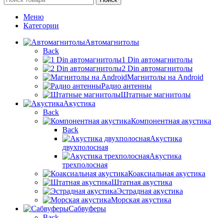
Меню
Категории
Автомагнитолы
Back
1 Din автомагнитолы
2 Din автомагнитолы
Магнитолы на Android
Радио антенны
Штатные магнитолы
Акустика
Back
Компонентная акустика
Back
Акустика
двухполосная
Акустика
трехполосная
Коаксиальная акустика
Штатная акустика
Эстрадная акустика
Морская акустика
Сабвуферы
Back