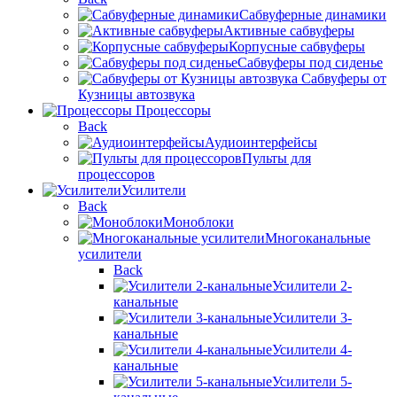
Сабвуферные динамики
Активные сабвуферы
Корпусные сабвуферы
Сабвуферы под сиденье
Сабвуферы от
Кузницы автозвука
Процессоры
Back
Аудиоинтерфейсы
Пульты для
процессоров
Усилители
Back
Моноблоки
Многоканальные
усилители
Back
Усилители 2-
канальные
Усилители 3-
канальные
Усилители 4-
канальные
Усилители 5-