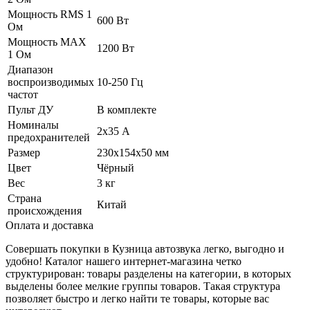
Мощность RMS 1
600 Вт
Ом
Мощность MAX
1200 Вт
1 Ом
Диапазон
воспроизводимых
10-250 Гц
частот
Пульт ДУ
В комплекте
Номиналы
2х35 А
предохранителей
Размер
230х154х50 мм
Цвет
Чёрный
Вес
3 кг
Страна
Китай
происхождения
Оплата и доставка
Совершать покупки в Кузница автозвука легко, выгодно и
удобно! Каталог нашего интернет-магазина четко
структурирован: товары разделены на категории, в которых
выделены более мелкие группы товаров. Такая структура
позволяет быстро и легко найти те товары, которые вас