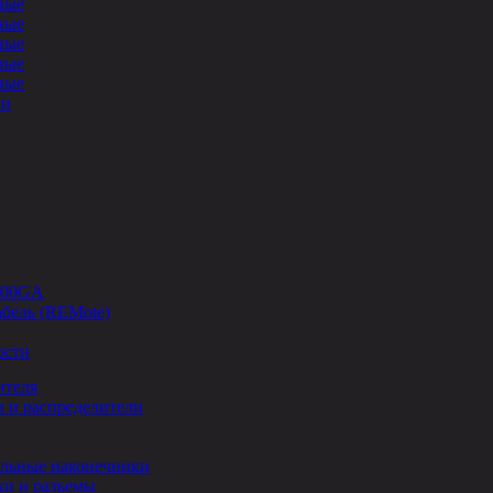
ные
ные
ные
ные
ные
ли
-00GA
бель (REMote)
ости
ителя
 и распределители
льные наконечники
и и разъемы