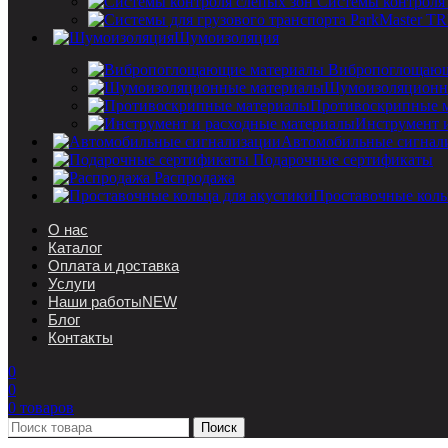
Системы контроля
Шумоизоляция
Вибропоглощающ
Шумоизоляционн
Противоскрипные 
Инструмент 
Автомобильные сигнал
Подарочные сертификаты
Распродажа
Проставочные коль
О нас
Каталог
Оплата и доставка
Услуги
Наши работы
NEW
Блог
Контакты
0
0
0
товаров
Поиск