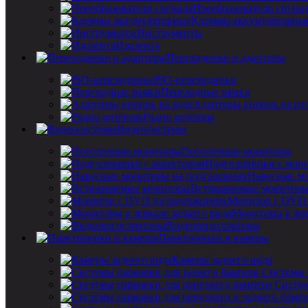
Преобразователи сигна
Клеммы аккумуляторны
Инструменты
Изолента
Переходники и адаптеры
ISO-переходники
Переходные рамки
Адаптеры кнопок на ру
Радио антенны
Видеосистемы
Потолочные мониторы
Подголовники с мон
Навесные мо
Встраиваемые монитор
Монитор с DVD 
Мониторы в зер
Видеорегистраторы
Парктроники и камеры
Камеры заднего вида
Системы 
Систем