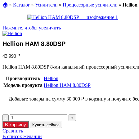
🏠︎
»
Каталог
»
Усилители
»
Процессорные усилители
»
Hellio
Нажмите, чтобы увеличить
Hellion HAM 8.80DSP
43 990
₽
Hellion HAM 8.80DSP 8-ми канальный процессорный усилитель
Производитель
Hellion
Модель продукта
Hellion HAM 8.80DSP
Добавьте товары на сумму
30 000
₽
в корзину и получите бе
В корзину
Купить сейчас
Сравнить
В список желаний