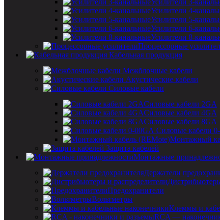
Усилители 3-каналь
Усилители 4-каналь
Усилители 5-каналь
Усилители 6-каналь
Усилители 8-каналь
Процессорные усилите
Кабельная продукция
Межблочные кабели
Акустические кабели
Силовые кабели
Силовые кабели 2GA
Силовые кабели 4GA
Силовые кабели 8GA
Силовые кабели 0
Монтажный ка
Защита кабелей
Монтажные принадлежн
Держатели предохран
Дистрибьютеры
Предохранители
Вольтметры
Клеммы и кабе
RCA — наконечник