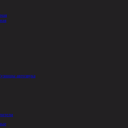
сная
ная
Кузницы автозвука
лители
ные