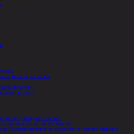
ла
е
ле
итором
ниторы на подголовник
ы
на подлокотник
кале заднего вида
парковки для заднего бампера
ы парковки для переднего бампера
Системы парковки для переднего и заднего бамперов