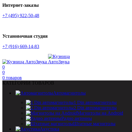
Интернет-заказы
+7 (495) 922-50-48
Установочная студия
+7 (916) 669-14-83
0
0
0
товаров
КАТЕГОРИИ ТОВАРОВ
Автомагнитолы
1 Din автомагнитолы
2 Din автомагнитолы
Магнитолы на Android
Радио антенны
Штатные магнитолы
Акустика