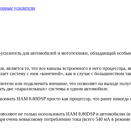
орные усилители
усилитель для автомобилей и мототехники, обладающий особы
является то, что все каналы встроенного в него процессора, я
ает систему с ним «конечной», как в случае с большинством так
илители или подключить внешние, что позволяет на выходе пол
ать две «параллельных» системы в одном автомобиле.
зовать HAM 8.80DSP просто как процессор, что ранее никогда н
озволяют не только использовать HAM 8.80DSP в автомобилях (
я очень невысокому потреблению тока (всего 540 мА в режиме у