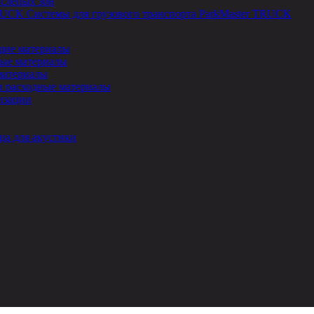
 слепых зон
Системы для грузового транспорта ParkMaster TRUCK
ие материалы
ые материалы
материалы
и расходные материалы
изации
ца для акустики