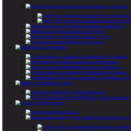
Компонентная акустика
Акустика двухполо
Акустика трехполос
Коаксиальная акустика
Штатная акустика
Эстрадная акустика
Морская акустика
Сабвуферы
Сабвуферные динамики
Активные сабвуферы
Корпусные сабвуферы
Сабвуферы под сиденье
Сабвуферы от 
Процессоры
Аудиоинтерфейсы
Пульты для процессоров
Усилители
Моноблоки
Многоканальные уси
Усилители 2-каналь