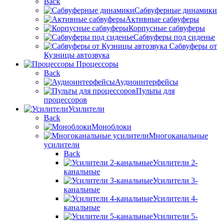
Back
Сабвуферные динамики
Активные сабвуферы
Корпусные сабвуферы
Сабвуферы под сиденье
Сабвуферы от
Кузницы автозвука
Процессоры
Back
Аудиоинтерфейсы
Пульты для
процессоров
Усилители
Back
Моноблоки
Многоканальные
усилители
Back
Усилители 2-
канальные
Усилители 3-
канальные
Усилители 4-
канальные
Усилители 5-