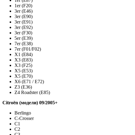
1er (E87)
1er (F20)
3er (E46)
3er (E90)
3er (E91)
3er (E92)
3er (F30)
5er (E39)
7er (E38)
7er (F01/F02)
X1 (E84)
X3 (E83)
X3 (F25)
X5 (E53)
X5 (E70)
X6 (E71 / E72)
Z3 (E36)
Z4 Roadster (E85)
Citroën (модели) 09/2005+
Berlingo
C-Crosser
C1
C2
C3