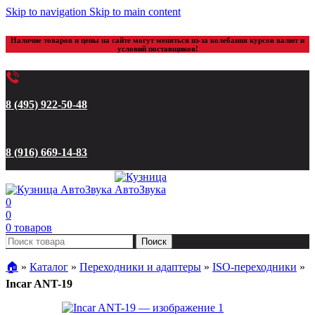
Skip to navigation
Skip to main content
Наличие товаров и цены на сайте могут меняться из-за колебания курсов валют и
условий поставщиков!
8 (495) 922-50-48
8 (916) 669-14-83
0
0
0
товаров
Поиск
🏠︎
»
Каталог
»
Переходники и адаптеры
»
ISO-переходники
»
Incar ANT-19