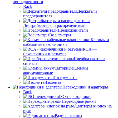
принадлежности
Back
Держатели
предохранителя
Дистрибьютеры и распределители
Предохранители
Вольтметры
Клеммы и
кабельные наконечники
RCA —
наконечники и разъемы
Преобразователи
сигнала
Клеммы
аккумуляторные
Инструменты
Изолента
Переходники и адаптеры
Back
ISO-переходники
Переходные рамки
Адаптеры кнопок на
руле
Радио антенны