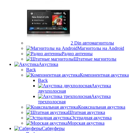
2 Din автомагнитолы
Магнитолы на Android
Радио антенны
Штатные магнитолы
Акустика
Back
Компонентная акустика
Back
Акустика
двухполосная
Акустика
трехполосная
Коаксиальная акустика
Штатная акустика
Эстрадная акустика
Морская акустика
Сабвуферы