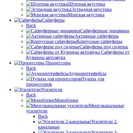
Штатная акустика
Эстрадная акустика
Морская акустика
Сабвуферы
Back
Сабвуферные динамики
Активные сабвуферы
Корпусные сабвуферы
Сабвуферы под сиденье
Сабвуферы от
Кузницы автозвука
Процессоры
Back
Аудиоинтерфейсы
Пульты для
процессоров
Усилители
Back
Моноблоки
Многоканальные
усилители
Back
Усилители 2-
канальные
Усилители 3-