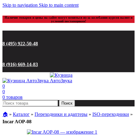
Skip to navigation
Skip to main content
Наличие товаров и цены на сайте могут меняться из-за колебания курсов валют и
условий поставщиков!
8 (495) 922-50-48
8 (916) 669-14-83
0
0
0
товаров
Поиск
🏠︎
»
Каталог
»
Переходники и адаптеры
»
ISO-переходники
»
Incar AOP-08