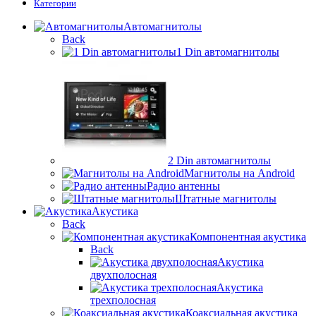
Категории
Автомагнитолы
Back
1 Din автомагнитолы
2 Din автомагнитолы
Магнитолы на Android
Радио антенны
Штатные магнитолы
Акустика
Back
Компонентная акустика
Back
Акустика
двухполосная
Акустика
трехполосная
Коаксиальная акустика