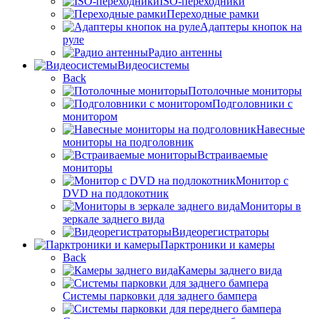
ISO-переходники
Переходные рамки
Адаптеры кнопок на
руле
Радио антенны
Видеосистемы
Back
Потолочные мониторы
Подголовники с
монитором
Навесные
мониторы на подголовник
Встраиваемые
мониторы
Монитор с
DVD на подлокотник
Мониторы в
зеркале заднего вида
Видеорегистраторы
Парктроники и камеры
Back
Камеры заднего вида
Системы парковки для заднего бампера