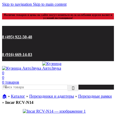
Skip to navigation
Skip to main content
Наличие товаров и цены на сайте могут меняться из-за колебания курсов валют и
условий поставщиков!
8 (495) 922-50-48
8 (916) 669-14-83
0
0
0
товаров
🏠︎
»
Каталог
»
Переходники и адаптеры
»
Переходные рамки
»
Incar RCV-N14