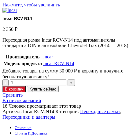
Нажмите, чтобы увеличить
Incar RCV-N14
2 350
₽
Переходная рамка Incar RCV-N14 под автомагнитолы
стандарта 2 DIN в автомобили Chevrolet Trax (2014 — 2018)
Производитель
Incar
Модель продукта
Incar RCV-N14
Добавьте товары на сумму
30 000
₽
в корзину и получите
бесплатную доставку!
В корзину
Купить сейчас
Сравнить
В список желаний
16
Человек просматривает этот товар
Артикул:
Incar RCV-N14
Категории:
Переходные рамки
,
Переходники и адаптеры
Описание
Оплата И Доставка