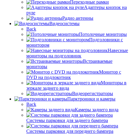
Переходные рамки
Адаптеры кнопок на
руле
Радио антенны
Видеосистемы
Back
Потолочные мониторы
Подголовники с
монитором
Навесные
мониторы на подголовник
Встраиваемые
мониторы
Монитор с
DVD на подлокотник
Мониторы в
зеркале заднего вида
Видеорегистраторы
Парктроники и камеры
Back
Камеры заднего вида
Системы парковки для заднего бампера
Системы парковки для переднего бампера