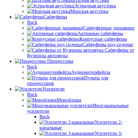
Штатная акустика
Эстрадная акустика
Морская акустика
Сабвуферы
Back
Сабвуферные динамики
Активные сабвуферы
Корпусные сабвуферы
Сабвуферы под сиденье
Сабвуферы от
Кузницы автозвука
Процессоры
Back
Аудиоинтерфейсы
Пульты для
процессоров
Усилители
Back
Моноблоки
Многоканальные
усилители
Back
Усилители 2-
канальные
Усилители 3-