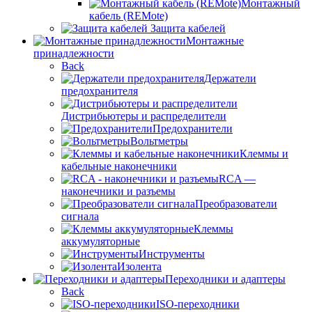
Монтажный
кабель (REMote)
Защита кабелей
Монтажные
принадлежности
Back
Держатели
предохранителя
Дистрибьютеры и распределители
Предохранители
Вольтметры
Клеммы и
кабельные наконечники
RCA —
наконечники и разъемы
Преобразователи
сигнала
Клеммы
аккумуляторные
Инструменты
Изолента
Переходники и адаптеры
Back
ISO-переходники