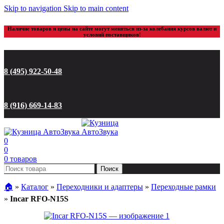
Skip to navigation
Skip to main content
Наличие товаров и цены на сайте могут меняться из-за колебания курсов валют и
условий поставщиков!
8 (495) 922-50-48
8 (916) 669-14-83
0
0
0
товаров
Поиск
🏠︎
»
Каталог
»
Переходники и адаптеры
»
Переходные рамки
»
Incar RFO-N15S