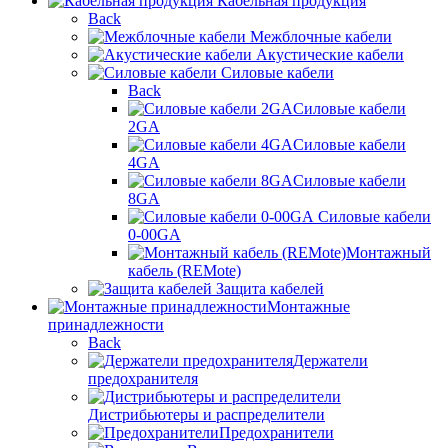
Кабельная продукция
Back
Межблочные кабели
Акустические кабели
Силовые кабели
Back
Силовые кабели
2GA
Силовые кабели
4GA
Силовые кабели
8GA
Силовые кабели
0-00GA
Монтажный
кабель (REMote)
Защита кабелей
Монтажные
принадлежности
Back
Держатели
предохранителя
Дистрибьютеры и распределители
Предохранители