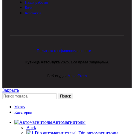
Наши работы
Блог
Контакты
Политика конфиденциальности
Кузница АвтоЗвука
2025. Все права защищены.
Веб-студия
MakerPress
Закрыть
Поиск
Меню
Категории
Автомагнитолы
Back
1 Din автомагнитолы