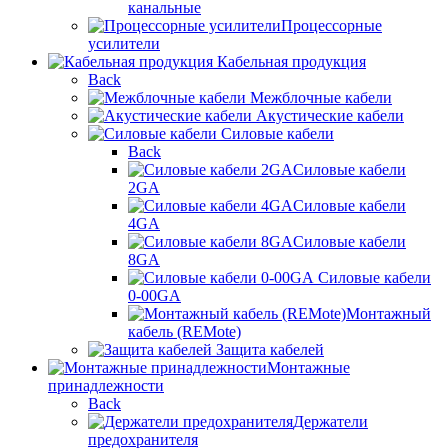
канальные
Процессорные
усилители
Кабельная продукция
Back
Межблочные кабели
Акустические кабели
Силовые кабели
Back
Силовые кабели
2GA
Силовые кабели
4GA
Силовые кабели
8GA
Силовые кабели
0-00GA
Монтажный
кабель (REMote)
Защита кабелей
Монтажные
принадлежности
Back
Держатели
предохранителя