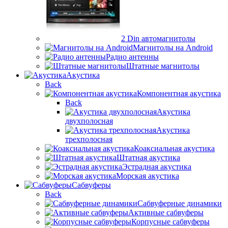
2 Din автомагнитолы
Магнитолы на Android
Радио антенны
Штатные магнитолы
Акустика
Back
Компонентная акустика
Back
Акустика
двухполосная
Акустика
трехполосная
Коаксиальная акустика
Штатная акустика
Эстрадная акустика
Морская акустика
Сабвуферы
Back
Сабвуферные динамики
Активные сабвуферы
Корпусные сабвуферы