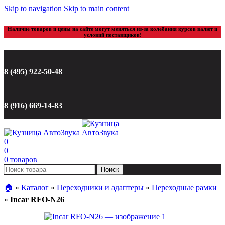
Skip to navigation
Skip to main content
Наличие товаров и цены на сайте могут меняться из-за колебания курсов валют и
условий поставщиков!
8 (495) 922-50-48
8 (916) 669-14-83
0
0
0
товаров
Поиск
🏠︎
»
Каталог
»
Переходники и адаптеры
»
Переходные рамки
»
Incar RFO-N26