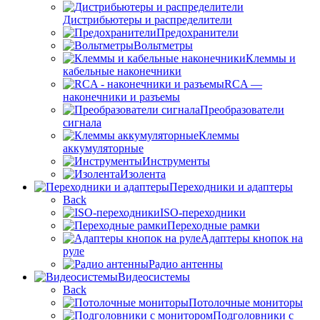
Дистрибьютеры и распределители
Предохранители
Вольтметры
Клеммы и
кабельные наконечники
RCA —
наконечники и разъемы
Преобразователи
сигнала
Клеммы
аккумуляторные
Инструменты
Изолента
Переходники и адаптеры
Back
ISO-переходники
Переходные рамки
Адаптеры кнопок на
руле
Радио антенны
Видеосистемы
Back
Потолочные мониторы
Подголовники с