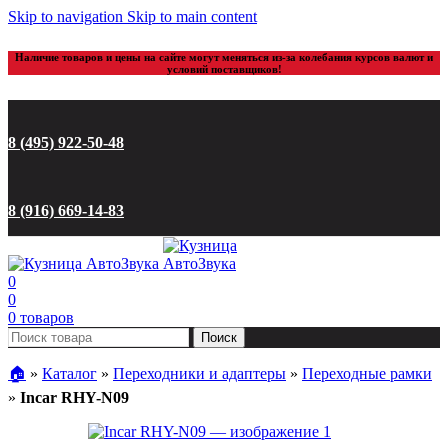
Skip to navigation
Skip to main content
Наличие товаров и цены на сайте могут меняться из-за колебания курсов валют и
условий поставщиков!
8 (495) 922-50-48
8 (916) 669-14-83
0
0
0
товаров
Поиск
🏠︎
»
Каталог
»
Переходники и адаптеры
»
Переходные рамки
»
Incar RHY-N09