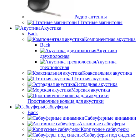
Радио антенны
Штатные магнитолы
Акустика
Back
Компонентная акустика
Back
Акустика
двухполосная
Акустика
трехполосная
Коаксиальная акустика
Штатная акустика
Эстрадная акустика
Морская акустика
Проставочные кольца для акустики
Сабвуферы
Back
Сабвуферные динамики
Активные сабвуферы
Корпусные сабвуферы
Сабвуферы под сиденье