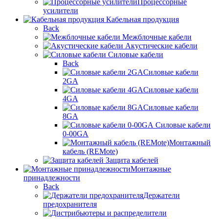
Процессорные
усилители
Кабельная продукция
Back
Межблочные кабели
Акустические кабели
Силовые кабели
Back
Силовые кабели
2GA
Силовые кабели
4GA
Силовые кабели
8GA
Силовые кабели
0-00GA
Монтажный
кабель (REMote)
Защита кабелей
Монтажные
принадлежности
Back
Держатели
предохранителя