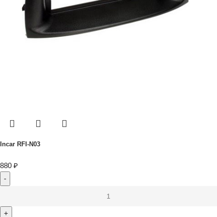
Incar RFI-N03
880
₽