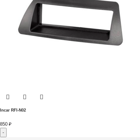
Incar RFI-N02
850
₽