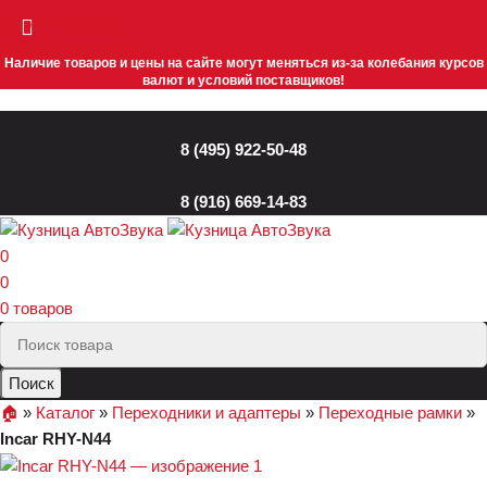
Skip to navigation
Skip to main content
Наличие товаров и цены на сайте могут меняться из-за колебания курсов
валют и условий поставщиков!
8 (495) 922-50-48
8 (916) 669-14-83
0
0
0
товаров
Поиск
🏠︎
»
Каталог
»
Переходники и адаптеры
»
Переходные рамки
»
Incar RHY-N44