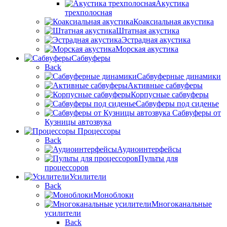
Акустика
трехполосная
Коаксиальная акустика
Штатная акустика
Эстрадная акустика
Морская акустика
Сабвуферы
Back
Сабвуферные динамики
Активные сабвуферы
Корпусные сабвуферы
Сабвуферы под сиденье
Сабвуферы от
Кузницы автозвука
Процессоры
Back
Аудиоинтерфейсы
Пульты для
процессоров
Усилители
Back
Моноблоки
Многоканальные
усилители
Back