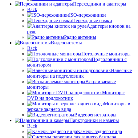
Переходники и адаптеры
Back
ISO-переходники
Переходные рамки
Адаптеры кнопок на
руле
Радио антенны
Видеосистемы
Back
Потолочные мониторы
Подголовники с
монитором
Навесные
мониторы на подголовник
Встраиваемые
мониторы
Монитор с
DVD на подлокотник
Мониторы в
зеркале заднего вида
Видеорегистраторы
Парктроники и камеры
Back
Камеры заднего вида