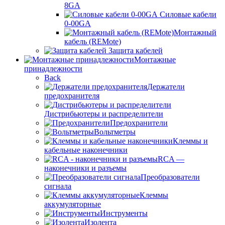
8GA
Силовые кабели
0-00GA
Монтажный
кабель (REMote)
Защита кабелей
Монтажные
принадлежности
Back
Держатели
предохранителя
Дистрибьютеры и распределители
Предохранители
Вольтметры
Клеммы и
кабельные наконечники
RCA —
наконечники и разъемы
Преобразователи
сигнала
Клеммы
аккумуляторные
Инструменты
Изолента