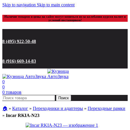
Skip to navigation
Skip to main content
Наличие товаров и цены на сайте могут меняться из-за колебания курсов валют и
условий поставщиков!
8 (495) 922-50-48
8 (916) 669-14-83
0
0
0
товаров
Поиск
🏠︎
»
Каталог
»
Переходники и адаптеры
»
Переходные рамки
»
Incar RKIA-N23