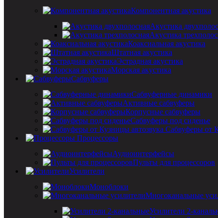
Компонентная акустика
Акустика двухполо
Акустика трехполос
Коаксиальная акустика
Штатная акустика
Эстрадная акустика
Морская акустика
Сабвуферы
Сабвуферные динамики
Активные сабвуферы
Корпусные сабвуферы
Сабвуферы под сиденье
Сабвуферы от 
Процессоры
Аудиоинтерфейсы
Пульты для процессоров
Усилители
Моноблоки
Многоканальные уси
Усилители 2-каналь