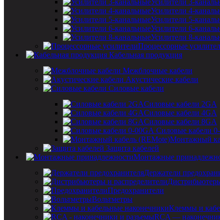
Усилители 3-каналь
Усилители 4-каналь
Усилители 5-каналь
Усилители 6-каналь
Усилители 8-каналь
Процессорные усилите
Кабельная продукция
Межблочные кабели
Акустические кабели
Силовые кабели
Силовые кабели 2GA
Силовые кабели 4GA
Силовые кабели 8GA
Силовые кабели 0
Монтажный ка
Защита кабелей
Монтажные принадлежн
Держатели предохран
Дистрибьютеры
Предохранители
Вольтметры
Клеммы и кабе
RCA — наконечник