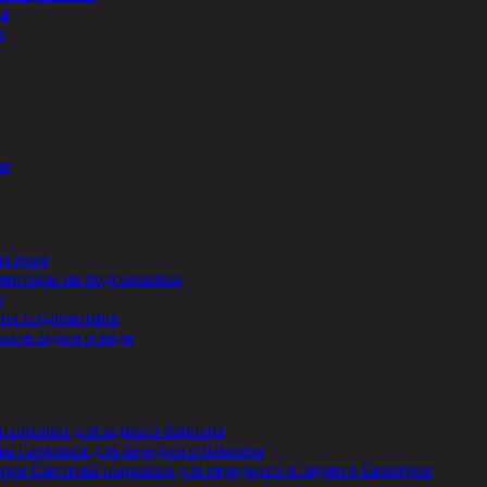
ла
е
ле
итором
ниторы на подголовник
ы
на подлокотник
кале заднего вида
парковки для заднего бампера
ы парковки для переднего бампера
Системы парковки для переднего и заднего бамперов