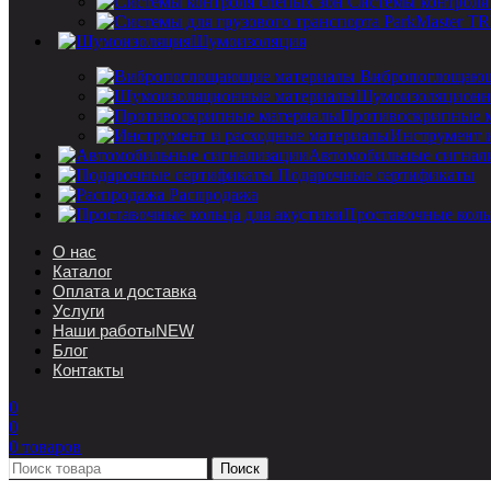
Системы контроля
Шумоизоляция
Вибропоглощающ
Шумоизоляционн
Противоскрипные 
Инструмент 
Автомобильные сигнал
Подарочные сертификаты
Распродажа
Проставочные коль
О нас
Каталог
Оплата и доставка
Услуги
Наши работы
NEW
Блог
Контакты
0
0
0
товаров
Поиск