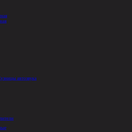
сная
ная
Кузницы автозвука
лители
ные