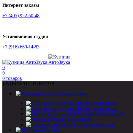
Интернет-заказы
+7 (495) 922-50-48
Установочная студия
+7 (916) 669-14-83
0
0
0
товаров
КАТЕГОРИИ ТОВАРОВ
Автомагнитолы
1 Din автомагнитолы
2 Din автомагнитолы
Магнитолы на Android
Радио антенны
Штатные магнитолы
Акустика