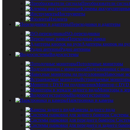
Преобразователи сигна
Клеммы аккумуляторны
Инструменты
Изолента
Переходники и адаптеры
ISO-переходники
Переходные рамки
Адаптеры кнопок на ру
Радио антенны
Видеосистемы
Потолочные мониторы
Подголовники с мон
Навесные мо
Встраиваемые монитор
Монитор с DVD 
Мониторы в зер
Видеорегистраторы
Парктроники и камеры
Камеры заднего вида
Системы 
Систем