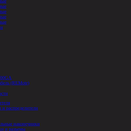
ные
ные
ные
ные
ные
ли
-00GA
бель (REMote)
ости
ителя
 и распределители
льные наконечники
и и разъемы