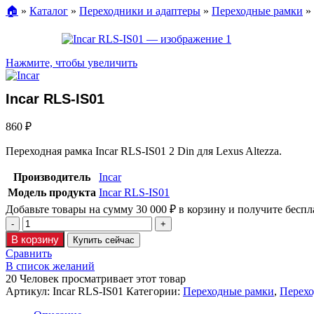
🏠︎
»
Каталог
»
Переходники и адаптеры
»
Переходные рамки
»
Нажмите, чтобы увеличить
Incar RLS-IS01
860
₽
Переходная рамка Incar RLS-IS01 2 Din для Lexus Altezza.
Производитель
Incar
Модель продукта
Incar RLS-IS01
Добавьте товары на сумму
30 000
₽
в корзину и получите беспл
В корзину
Купить сейчас
Сравнить
В список желаний
20
Человек просматривает этот товар
Артикул:
Incar RLS-IS01
Категории:
Переходные рамки
,
Перехо