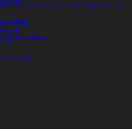
 слепых зон
Системы для грузового транспорта ParkMaster TRUCK
ие материалы
ые материалы
материалы
и расходные материалы
изации
ца для акустики