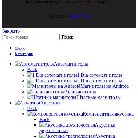
Кузница АвтоЗвука
2025. Все права защищены.
Веб-студия
MakerPress
Закрыть
Поиск
Меню
Категории
Автомагнитолы
Back
1 Din автомагнитолы
2 Din автомагнитолы
Магнитолы на Android
Радио антенны
Штатные магнитолы
Акустика
Back
Компонентная акустика
Back
Акустика
двухполосная
Акустика