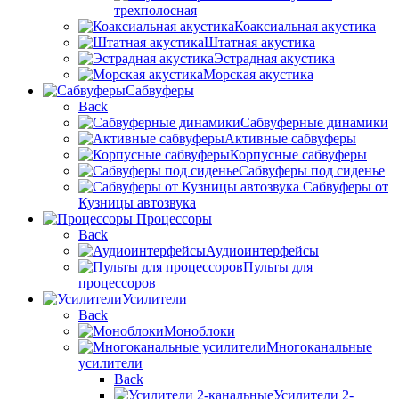
трехполосная
Коаксиальная акустика
Штатная акустика
Эстрадная акустика
Морская акустика
Сабвуферы
Back
Сабвуферные динамики
Активные сабвуферы
Корпусные сабвуферы
Сабвуферы под сиденье
Сабвуферы от
Кузницы автозвука
Процессоры
Back
Аудиоинтерфейсы
Пульты для
процессоров
Усилители
Back
Моноблоки
Многоканальные
усилители
Back
Усилители 2-