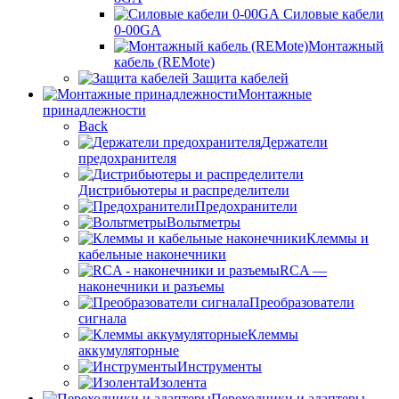
Силовые кабели
0-00GA
Монтажный
кабель (REMote)
Защита кабелей
Монтажные
принадлежности
Back
Держатели
предохранителя
Дистрибьютеры и распределители
Предохранители
Вольтметры
Клеммы и
кабельные наконечники
RCA —
наконечники и разъемы
Преобразователи
сигнала
Клеммы
аккумуляторные
Инструменты
Изолента
Переходники и адаптеры