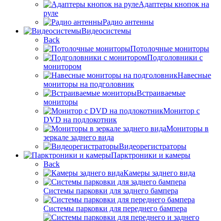
Адаптеры кнопок на
руле
Радио антенны
Видеосистемы
Back
Потолочные мониторы
Подголовники с
монитором
Навесные
мониторы на подголовник
Встраиваемые
мониторы
Монитор с
DVD на подлокотник
Мониторы в
зеркале заднего вида
Видеорегистраторы
Парктроники и камеры
Back
Камеры заднего вида
Системы парковки для заднего бампера
Системы парковки для переднего бампера