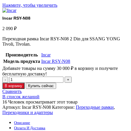
Нажмите, чтобы увеличить
Incar RSY-N08
2 090
₽
Переходная рамка Incar RSY-N08 2 Din для SSANG YONG
Tivoli, Tivolan.
Производитель
Incar
Модель продукта
Incar RSY-N08
Добавьте товары на сумму
30 000
₽
в корзину и получите
бесплатную доставку!
В корзину
Купить сейчас
Сравнить
В список желаний
16
Человек просматривает этот товар
Артикул:
Incar RSY-N08
Категории:
Переходные рамки
,
Переходники и адаптеры
Описание
Оплата И Доставка