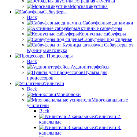
Эстрадная акустика
Морская акустика
Сабвуферы
Back
Сабвуферные динамики
Активные сабвуферы
Корпусные сабвуферы
Сабвуферы под сиденье
Сабвуферы от
Кузницы автозвука
Процессоры
Back
Аудиоинтерфейсы
Пульты для
процессоров
Усилители
Back
Моноблоки
Многоканальные
усилители
Back
Усилители 2-
канальные
Усилители 3-
канальные