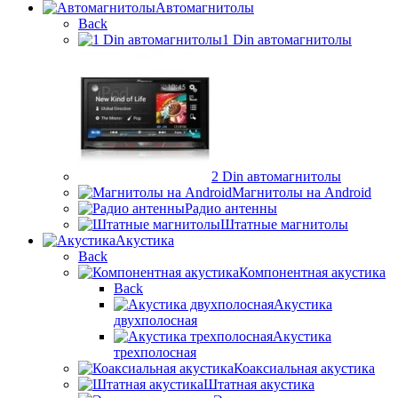
Автомагнитолы
Back
1 Din автомагнитолы
2 Din автомагнитолы
Магнитолы на Android
Радио антенны
Штатные магнитолы
Акустика
Back
Компонентная акустика
Back
Акустика
двухполосная
Акустика
трехполосная
Коаксиальная акустика
Штатная акустика