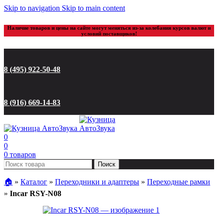
Skip to navigation
Skip to main content
Наличие товаров и цены на сайте могут меняться из-за колебания курсов валют и
условий поставщиков!
8 (495) 922-50-48
8 (916) 669-14-83
0
0
0
товаров
Поиск
🏠︎
»
Каталог
»
Переходники и адаптеры
»
Переходные рамки
»
Incar RSY-N08