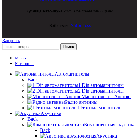
Кузница АвтоЗвука
2025. Все права защищены.
Веб-студия
MakerPress
Закрыть
Поиск
Меню
Категории
Автомагнитолы
Back
1 Din автомагнитолы
2 Din автомагнитолы
Магнитолы на Android
Радио антенны
Штатные магнитолы
Акустика
Back
Компонентная акустика
Back
Акустика