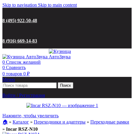
Skip to navigation
Skip to main content
8 (495) 922-50-48
8 (916) 669-14-83
0
Список желаний
0
Сравнить
0
товаров
0
₽
Меню
Поиск
Войти / Регистрация
Нажмите, чтобы увеличить
🏠︎
»
Каталог
»
Переходники и адаптеры
»
Переходные рамки
»
Incar RSZ-N10