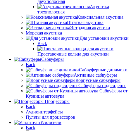
двухполосная
Акустика
трехполосная
Коаксиальная акустика
Штатная акустика
Эстрадная акустика
Морская акустика
Для установки акустики
Back
Проставочные кольца для акустики
Сабвуферы
Back
Сабвуферные динамики
Активные сабвуферы
Корпусные сабвуферы
Сабвуферы под сиденье
Сабвуферы от
Кузницы автозвука
Процессоры
Back
Аудиоинтерфейсы
Пульты для процессоров
Усилители
Back