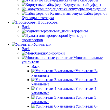
Активные сабвуферы
Корпусные сабвуферы
Сабвуферы под сиденье
Сабвуферы от
Кузницы автозвука
Процессоры
Back
Аудиоинтерфейсы
Пульты для
процессоров
Усилители
Back
Моноблоки
Многоканальные
усилители
Back
Усилители 2-
канальные
Усилители 3-
канальные
Усилители 4-
канальные
Усилители 5-
канальные
Усилители 6-