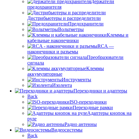
Держатели
предохранителя
Дистрибьютеры и распределители
Предохранители
Вольтметры
Клеммы и
кабельные наконечники
RCA —
наконечники и разъемы
Преобразователи
сигнала
Клеммы
аккумуляторные
Инструменты
Изолента
Переходники и адаптеры
Back
ISO-переходники
Переходные рамки
Адаптеры кнопок на
руле
Радио антенны
Видеосистемы
Back