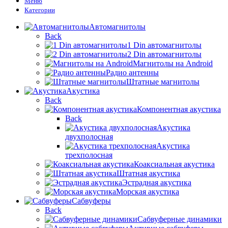
Меню
Категории
Автомагнитолы
Back
1 Din автомагнитолы
2 Din автомагнитолы
Магнитолы на Android
Радио антенны
Штатные магнитолы
Акустика
Back
Компонентная акустика
Back
Акустика
двухполосная
Акустика
трехполосная
Коаксиальная акустика
Штатная акустика
Эстрадная акустика
Морская акустика
Сабвуферы
Back
Сабвуферные динамики