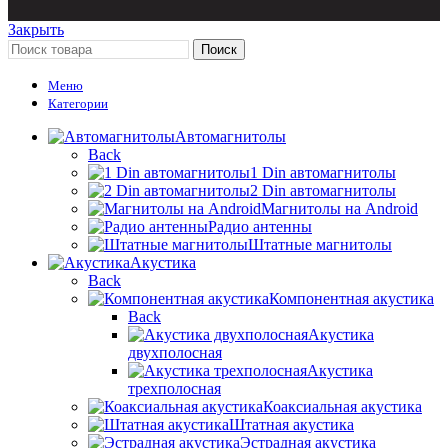
Закрыть
Поиск
Меню
Категории
Автомагнитолы
Back
1 Din автомагнитолы
2 Din автомагнитолы
Магнитолы на Android
Радио антенны
Штатные магнитолы
Акустика
Back
Компонентная акустика
Back
Акустика
двухполосная
Акустика
трехполосная
Коаксиальная акустика
Штатная акустика
Эстрадная акустика