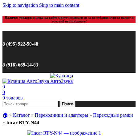
Skip to navigation
Skip to main content
Наличие товаров и цены на сайте могут меняться из-за колебания курсов валют и
условий поставщиков!
8 (495) 922-50-48
8 (916) 669-14-83
0
0
0
товаров
Поиск
🏠︎
»
Каталог
»
Переходники и адаптеры
»
Переходные рамки
»
Incar RTY-N44