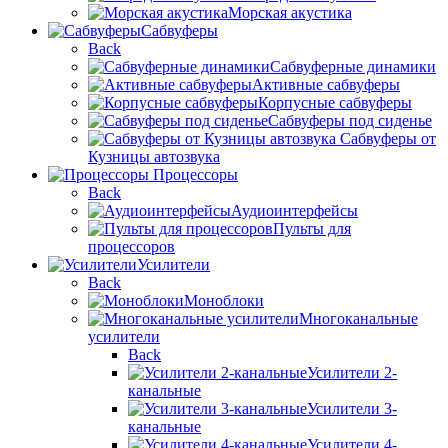
Морская акустика
Сабвуферы
Back
Сабвуферные динамики
Активные сабвуферы
Корпусные сабвуферы
Сабвуферы под сиденье
Сабвуферы от
Кузницы автозвука
Процессоры
Back
Аудиоинтерфейсы
Пульты для
процессоров
Усилители
Back
Моноблоки
Многоканальные
усилители
Back
Усилители 2-
канальные
Усилители 3-
канальные
Усилители 4-