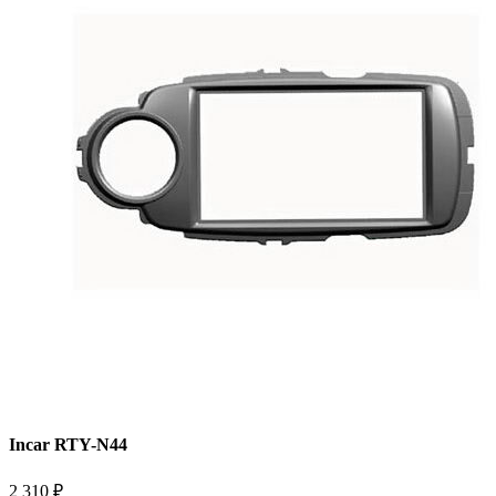
Incar RTY-N44
2 310
₽