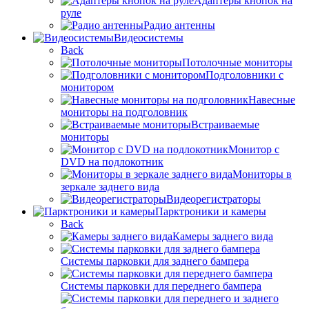
Адаптеры кнопок на
руле
Радио антенны
Видеосистемы
Back
Потолочные мониторы
Подголовники с
монитором
Навесные
мониторы на подголовник
Встраиваемые
мониторы
Монитор с
DVD на подлокотник
Мониторы в
зеркале заднего вида
Видеорегистраторы
Парктроники и камеры
Back
Камеры заднего вида
Системы парковки для заднего бампера
Системы парковки для переднего бампера