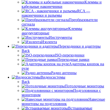
Клеммы и
кабельные наконечники
RCA —
наконечники и разъемы
Преобразователи
сигнала
Клеммы
аккумуляторные
Инструменты
Изолента
Переходники и адаптеры
Back
ISO-переходники
Переходные рамки
Адаптеры кнопок на
руле
Радио антенны
Видеосистемы
Back
Потолочные мониторы
Подголовники с
монитором
Навесные
мониторы на подголовник
Встраиваемые