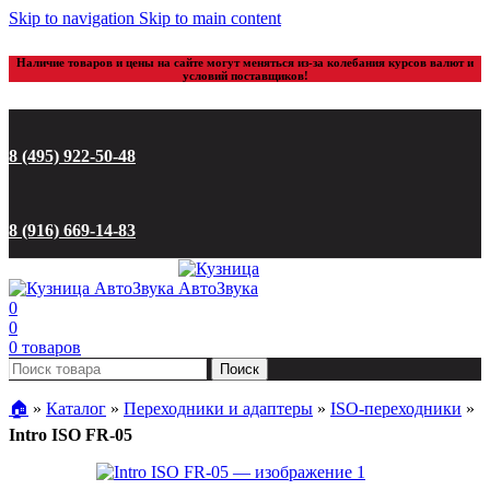
Skip to navigation
Skip to main content
Наличие товаров и цены на сайте могут меняться из-за колебания курсов валют и
условий поставщиков!
8 (495) 922-50-48
8 (916) 669-14-83
0
0
0
товаров
Поиск
🏠︎
»
Каталог
»
Переходники и адаптеры
»
ISO-переходники
»
Intro ISO FR-05