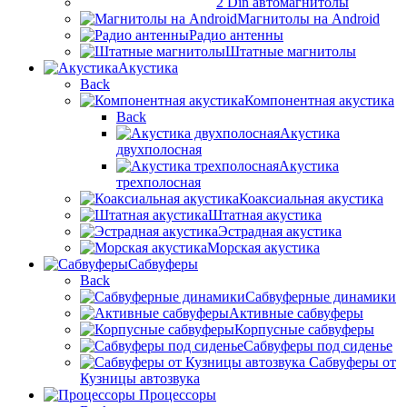
2 Din автомагнитолы
Магнитолы на Android
Радио антенны
Штатные магнитолы
Акустика
Back
Компонентная акустика
Back
Акустика
двухполосная
Акустика
трехполосная
Коаксиальная акустика
Штатная акустика
Эстрадная акустика
Морская акустика
Сабвуферы
Back
Сабвуферные динамики
Активные сабвуферы
Корпусные сабвуферы
Сабвуферы под сиденье
Сабвуферы от
Кузницы автозвука
Процессоры