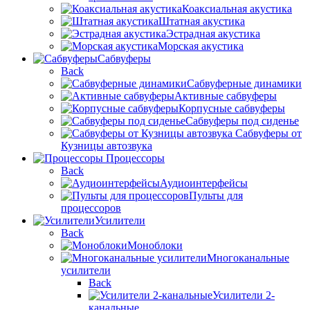
Коаксиальная акустика
Штатная акустика
Эстрадная акустика
Морская акустика
Сабвуферы
Back
Сабвуферные динамики
Активные сабвуферы
Корпусные сабвуферы
Сабвуферы под сиденье
Сабвуферы от
Кузницы автозвука
Процессоры
Back
Аудиоинтерфейсы
Пульты для
процессоров
Усилители
Back
Моноблоки
Многоканальные
усилители
Back
Усилители 2-
канальные