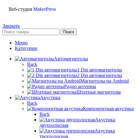
Веб-студия
MakerPress
Закрыть
Поиск
Меню
Категории
Автомагнитолы
Back
1 Din автомагнитолы
2 Din автомагнитолы
Магнитолы на Android
Радио антенны
Штатные магнитолы
Акустика
Back
Компонентная акустика
Back
Акустика
двухполосная
Акустика
трехполосная