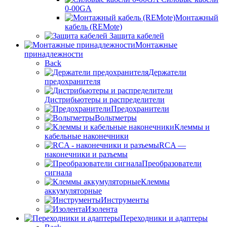
0-00GA
Монтажный
кабель (REMote)
Защита кабелей
Монтажные
принадлежности
Back
Держатели
предохранителя
Дистрибьютеры и распределители
Предохранители
Вольтметры
Клеммы и
кабельные наконечники
RCA —
наконечники и разъемы
Преобразователи
сигнала
Клеммы
аккумуляторные
Инструменты
Изолента
Переходники и адаптеры