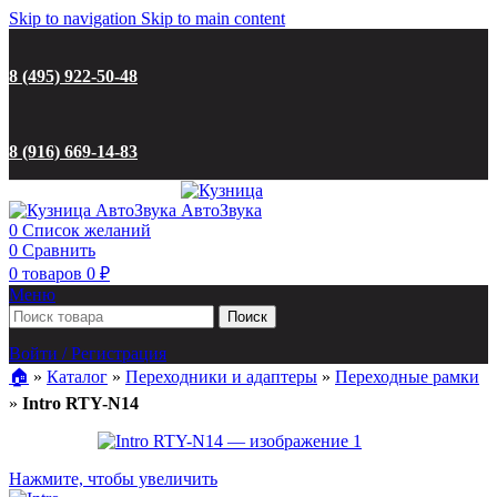
Skip to navigation
Skip to main content
8 (495) 922-50-48
8 (916) 669-14-83
0
Список желаний
0
Сравнить
0
товаров
0
₽
Меню
Поиск
Войти / Регистрация
🏠︎
»
Каталог
»
Переходники и адаптеры
»
Переходные рамки
»
Intro RTY-N14
Нажмите, чтобы увеличить