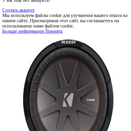
У вас еще нет аккаунта?
Создать аккаунт
Мы используем файлы cookie для улучшения вашего опыта на
нашем сайте. Просматривая этот сайт, вы соглашаетесь на
использование нами файлов cookie.
Больше
Больше информации
Принять
информации