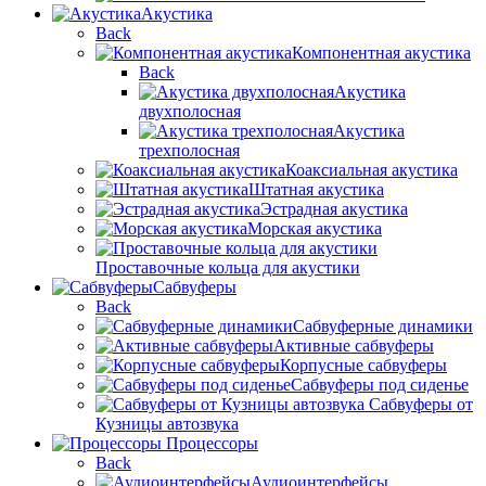
Акустика
Back
Компонентная акустика
Back
Акустика
двухполосная
Акустика
трехполосная
Коаксиальная акустика
Штатная акустика
Эстрадная акустика
Морская акустика
Проставочные кольца для акустики
Сабвуферы
Back
Сабвуферные динамики
Активные сабвуферы
Корпусные сабвуферы
Сабвуферы под сиденье
Сабвуферы от
Кузницы автозвука
Процессоры
Back
Аудиоинтерфейсы