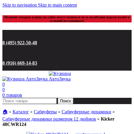
Skip to navigation
Skip to main content
Наличие товаров и цены на сайте могут меняться из-за колебания курсов валют и
условий поставщиков!
8 (495) 922-50-48
8 (916) 669-14-83
0
0
0
товаров
Поиск
🏠︎
»
Каталог
»
Сабвуферы
»
Сабвуферные динамики
»
Сабвуферные динамики размером 12 дюймов
»
Kicker
48CWR124