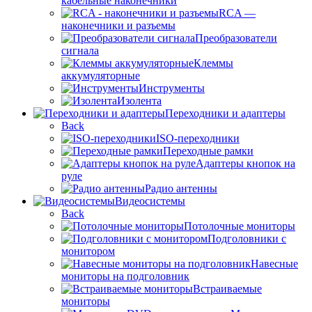
кабельные наконечники
RCA —
наконечники и разъемы
Преобразователи
сигнала
Клеммы
аккумуляторные
Инструменты
Изолента
Переходники и адаптеры
Back
ISO-переходники
Переходные рамки
Адаптеры кнопок на
руле
Радио антенны
Видеосистемы
Back
Потолочные мониторы
Подголовники с
монитором
Навесные
мониторы на подголовник
Встраиваемые
мониторы