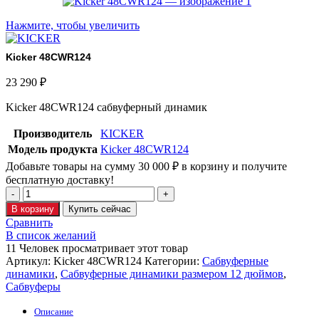
Нажмите, чтобы увеличить
Kicker 48CWR124
23 290
₽
Kicker 48CWR124 сабвуферный динамик
Производитель
KICKER
Модель продукта
Kicker 48CWR124
Добавьте товары на сумму
30 000
₽
в корзину и получите
бесплатную доставку!
Количество
товара
В корзину
Купить сейчас
Kicker
Сравнить
48CWR124
В список желаний
11
Человек просматривает этот товар
Артикул:
Kicker 48CWR124
Категории:
Сабвуферные
динамики
,
Сабвуферные динамики размером 12 дюймов
,
Сабвуферы
Описание