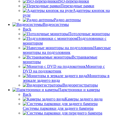
ISO-переходники
Переходные рамки
Адаптеры кнопок на
руле
Радио антенны
Видеосистемы
Back
Потолочные мониторы
Подголовники с
монитором
Навесные
мониторы на подголовник
Встраиваемые
мониторы
Монитор с
DVD на подлокотник
Мониторы в
зеркале заднего вида
Видеорегистраторы
Парктроники и камеры
Back
Камеры заднего вида
Системы парковки для заднего бампера