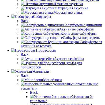
Штатная акустика
Эстрадная акустика
Морская акустика
Сабвуферы
Back
Сабвуферные динамики
Активные сабвуферы
Корпусные сабвуферы
Сабвуферы под сиденье
Сабвуферы от
Кузницы автозвука
Процессоры
Back
Аудиоинтерфейсы
Пульты для
процессоров
Усилители
Back
Моноблоки
Многоканальные
усилители
Back
Усилители 2-
канальные