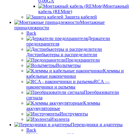
0-00GA
Монтажный
кабель (REMote)
Защита кабелей
Монтажные
принадлежности
Back
Держатели
предохранителя
Дистрибьютеры и распределители
Предохранители
Вольтметры
Клеммы и
кабельные наконечники
RCA —
наконечники и разъемы
Преобразователи
сигнала
Клеммы
аккумуляторные
Инструменты
Изолента
Переходники и адаптеры
Back