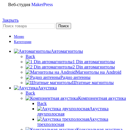
Веб-студия
MakerPress
Закрыть
Поиск
Меню
Категории
Автомагнитолы
Back
1 Din автомагнитолы
2 Din автомагнитолы
Магнитолы на Android
Радио антенны
Штатные магнитолы
Акустика
Back
Компонентная акустика
Back
Акустика
двухполосная
Акустика
трехполосная
Коаксиальная акустика