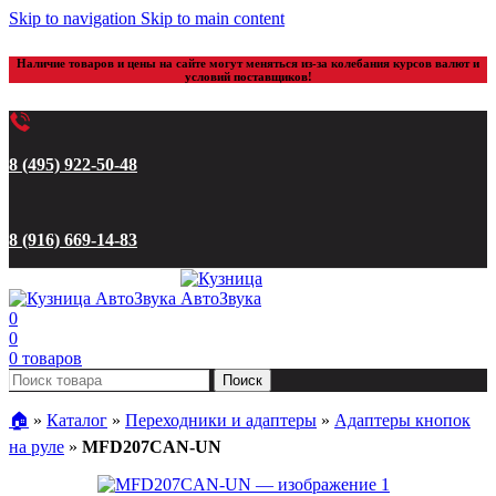
Skip to navigation
Skip to main content
Наличие товаров и цены на сайте могут меняться из-за колебания курсов валют и
условий поставщиков!
8 (495) 922-50-48
8 (916) 669-14-83
0
0
0
товаров
Поиск
🏠︎
»
Каталог
»
Переходники и адаптеры
»
Адаптеры кнопок
на руле
»
MFD207CAN-UN